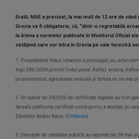
Erată: MAE a precizat, la mai mult de 12 ore de când a
Grecia va fi obligatorie, că, ”dintr-o regretabilă e
la Atena a normelor publicate în Monitorul Oficial elen
cetăţenii care vor intra în Grecia pe cale terestră vor 
1. Preşedintele Klaus Iohannis a promulgat, joi, actul no
legii 286/2009 privind Codul penal. Astfel, sclavia, traficu
proxenetismul, agresiunea sexuală şi tortura nu se mai pre
2. Un număr de 340.020 de certificate digitale au fost gen
lansată platforma certificat-covid.gov.ro, a anunţat, joi sea
Sănătăţii Andrei Baciu. (
G4Media
)
3. Direcţiile de sănătate publică au raportat din 28 ma