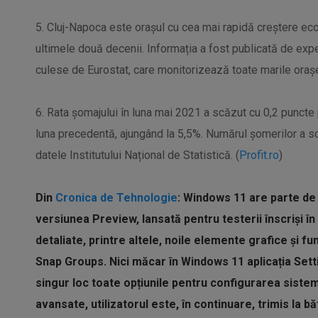
5. Cluj-Napoca este orașul cu cea mai rapidă creștere e
ultimele două decenii. Informația a fost publicată de expe
culese de Eurostat, care monitorizează toate marile orașe
6. Rata șomajului în luna mai 2021 a scăzut cu 0,2 puncte 
luna precedentă, ajungând la 5,5%. Numărul șomerilor a s
datele Institutului Național de Statistică. (
Profit.ro
)
Din
Cronica de Tehnologie
: Windows 11 are parte de 
versiunea Preview, lansată pentru testerii înscriși î
detaliate, printre altele, noile elemente grafice și fu
Snap Groups. Nici măcar în Windows 11 aplicația Set
singur loc toate opțiunile pentru configurarea sistem
avansate, utilizatorul este, în continuare, trimis la 