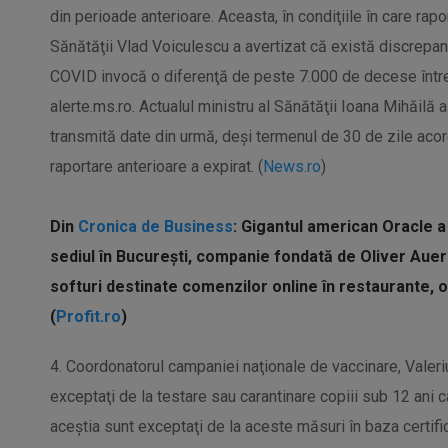
din perioade anterioare. Aceasta, în condiţiile în care rapo
Sănătăţii Vlad Voiculescu a avertizat că există discrepanţ
COVID invocă o diferenţă de peste 7.000 de decese între
alerte.ms.ro. Actualul ministru al Sănătăţii Ioana Mihăilă a
transmită date din urmă, deşi termenul de 30 de zile acord
raportare anterioare a expirat. (
News.ro
)
Din
Cronica de Business
: Gigantul american Oracle a
sediul în București, companie fondată de Oliver Auer
softuri destinate comenzilor online în restaurante, o
(
Profit.ro
)
4. Coordonatorul campaniei naţionale de vaccinare, Valeriu
exceptaţi de la testare sau carantinare copiii sub 12 ani ca
aceştia sunt exceptaţi de la aceste măsuri în baza certific