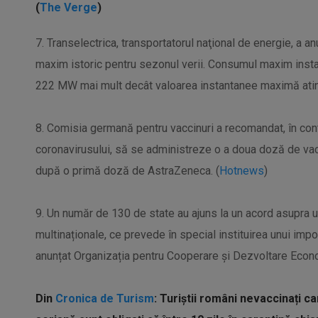
(
The Verge
)
7. Transelectrica, transportatorul naţional de energie, a a
maxim istoric pentru sezonul verii. Consumul maxim inst
222 MW mai mult decât valoarea instantanee maximă atin
8. Comisia germană pentru vaccinuri a recomandat, în conte
coronavirusului, să se administreze o a doua doză de v
după o primă doză de AstraZeneca. (
Hotnews
)
9. Un număr de 130 de state au ajuns la un acord asupra u
multinaționale, ce prevede în special instituirea unui impo
anunțat Organizația pentru Cooperare și Dezvoltare Econ
Din
Cronica de Turism
: Turiștii români nevaccinați c