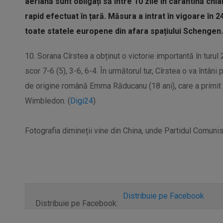
aeriană sunt obligați să între 10 zile în carantină ch
rapid efectuat în țară. Măsura a intrat în vigoare în 2
toate statele europene din afara spațiului Schengen.
10. Sorana Cîrstea a obținut o victorie importantă în turul
scor 7-6 (5), 3-6, 6-4. În următorul tur, Cîrstea o va întâni p
de origine română Emma Răducanu (18 ani), care a primit u
Wimbledon. (
Digi24
)
Fotografia dimineții vine din China, unde Partidul Comunis
Distribuie pe Facebook
Distribuie pe Facebook: