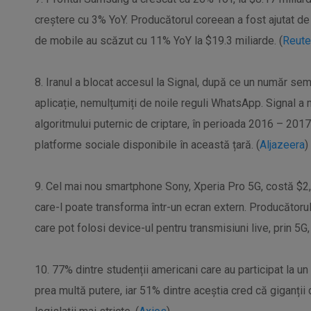
creștere cu 3% YoY. Producătorul coreean a fost ajutat de
de mobile au scăzut cu 11% YoY la $19.3 miliarde. (
Reute
8. Iranul a blocat accesul la Signal, după ce un număr semn
aplicație, nemulțumiți de noile reguli WhatsApp. Signal a m
algoritmului puternic de criptare, în perioada 2016 – 20
platforme sociale disponibile în această țară. (
Aljazeera
)
9. Cel mai nou smartphone Sony, Xperia Pro 5G, costă $2
care-l poate transforma într-un ecran extern. Producătorul
care pot folosi device-ul pentru transmisiuni live, prin 5G
10. 77% dintre studenții americani care au participat la u
prea multă putere, iar 51% dintre aceștia cred că giganții 