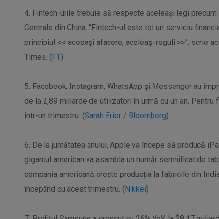
4. Fintech-urile trebuie să respecte aceleași legi precum
Centrale din China. “Fintech-ul este tot un serviciu financia
principiul << aceeași afacere, aceleași reguli >>”, scrie ac
Times. (
FT
)
5. Facebook, Instagram, WhatsApp și Messenger au împreun
de la 2,89 miliarde de utilizatori în urmă cu un an. Pentru
într-un trimestru. (
Sarah Frier / Bloomberg
)
6. De la jumătatea anului, Apple va începe să producă iPad
gigantul american va asambla un număr semnificat de tablet
compania americană crește producția la fabricile din Indi
începând cu acest trimestru. (
Nikkei
)
7. Profitul Samsung a crescut cu 26% YoY, la $8.17 miliarde