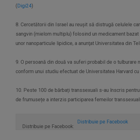
(
Digi24
)
8. Cercetătorii din Israel au reuşit să distrugă celulele 
sangvin (mielom multiplu) folosind un medicament bazat pe
unor nanoparticule lipidice, a anunţat Universitatea din Tel 
9. O persoană din două va suferi probabil de o tulburare m
conform unui studiu efectuat de Universitatea Harvard cu u
10. Peste 100 de bărbați transsexuali s-au înscris pentru
de frumusețe a interzis participarea femeilor transsexuale
Distribuie pe Facebook
Distribuie pe Facebook: