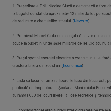
1. Preşedintele PNL Nicolae Ciucă a declarat că a fost de
la bugetul de stat de aproximativ 12 miliarde lei, pe aces
de reducere a cheltuielilor statului. (
News.ro
)
2. Premierul Marcel Ciolacu a anunțat că se vor elimina u
aduce la buget în jur de șase miliarde de lei. Ciolacu nu a
3. Prețul spot al energiei electrice a crescut, în iulie, fa
creștere lunară din acest an. (
Economica
)
4. Lista cu locurile rămase libere la licee din București, p
publicată de Inspectoratul Școlar al Municipiului Bucureș
au rămas 638 de locuri libere, la licee teoretice și tehnolo
5. Economia zonei euro a înregistrat o creștere peste aștep