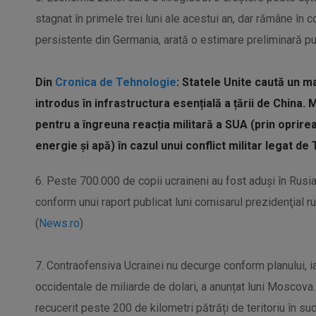
stagnat în primele trei luni ale acestui an, dar rămâne în c
persistente din Germania, arată o estimare preliminară pub
Din
Cronica de Tehnologie
: Statele Unite caută un 
introdus în
infrastructura
esențială a țării de China. 
pentru a îngreuna reacția militară a SUA (prin oprirea
energie și apă) în cazul unui conflict militar legat de
6. Peste 700.000 de copii ucraineni au fost aduşi în Rusia
conform unui raport publicat luni comisarul prezidenţial rus
(
News.ro
)
7. Contraofensiva Ucrainei nu decurge conform planului, i
occidentale de miliarde de dolari, a anunțat luni Moscova.
recucerit peste 200 de kilometri pătrăți de teritoriu în sud