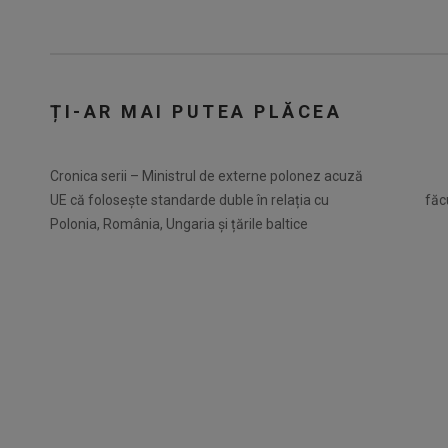
ȚI-AR MAI PUTEA PLĂCEA
Cronica serii – Ministrul de externe polonez acuză
UE că folosește standarde duble în relația cu
făc
Polonia, România, Ungaria și țările baltice