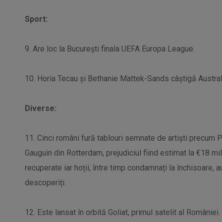
Sport:
9. Are loc la București finala UEFA Europa League.
10. Horia Tecau și Bethanie Mattek-Sands câștigă Austral
Diverse:
11. Cinci români fură tablouri semnate de artiști precum 
Gauguin din Rotterdam, prejudiciul fiind estimat la €18 mil
recuperate iar hoții, între timp condamnați la închisoare, 
descoperiți.
12. Este lansat în orbită Goliat, primul satelit al României.