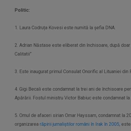
Politic:
1. Laura Codruța Kovesi este numită la șefia DNA.
2. Adrian Năstase este eliberat din închisoare, după doar
Calitatii”
3. Este inaugurat primul Consulat Onorific al Lituaniei din
4. Gigi Becali este condamnat la trei ani de închisoare pe
Apărării. Fostul ministru Victor Babiuc este condamnat la 
5. Omul de afaceri sirian Omar Hayssam, condamnat la 20
organizarea
răpirii jurnaliștilor români în Irak în 2005
, est