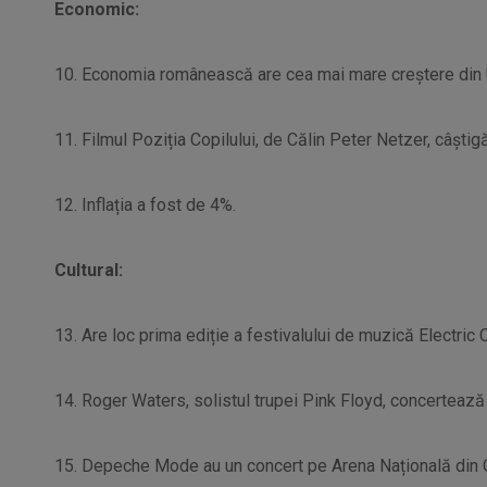
Economic:
10. Economia românească are cea mai mare creștere din 
11. Filmul Poziția Copilului, de Călin Peter Netzer, câștig
12. Inflația a fost de 4%.
Cultural:
13. Are loc prima ediție a festivalului de muzică Electric 
14. Roger Waters, solistul trupei Pink Floyd, concertează
15. Depeche Mode au un concert pe Arena Națională din C