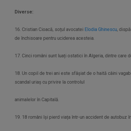
Diverse:
16. Cristian Cioacă, soțul avocatei
Elodia Ghinescu
, disp
de închisoare pentru uciderea acesteia.
17. Cinci români sunt luați ostatici în Algeria, dintre care do
18. Un copil de trei ani este sfâșiat de o haită câini vaga
scandal uriaș cu privire la controlul
animalelor în Capitală.
19. 18 români își pierd viața într-un accident de autobuz 