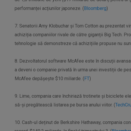
performanței acțiunilor japoneze. (
Bloomberg
)
7. Senatorii Amy Klobuchar și Tom Cotton au prezentat vin
achiziția companiilor rivale de către giganții Big Tech. Pr
tehnologie să demonstreze că achizițiile propuse nu sunt 
8. Dezvoltatorul software McAfee este în discuții avansat
a deveni o companie privată în urma unei investiții de pe
McAfee depășește $10 miliarde. (
FT
)
9. Lime, compania care închiriază trotinete și biciclete el
să-și pregătească listarea pe bursa anului viitor. (
TechCr
10. Cash-ul deținut de Berkshire Hathaway, compania cond