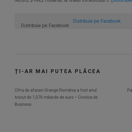
record, $149,2 miliarde, la finalul trimestrului 3. (
Bloombe
Distribuie pe Facebook
Distribuie pe Facebook:
ȚI-AR MAI PUTEA PLĂCEA
Cifra de afaceri Orange România a fost anul
Pa
trecut de 1,076 miliarde de euro – Cronica de
Business