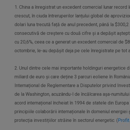
1. China a înregistrat un excedent comercial lunar record 
crescut, în ciuda întreruperilor lanțului global de aprovizi
dolari luna trecută față de anul precedent, până la $300,2
consecutivă de creștere cu două cifre și a depășit așteptă
cu 20,6%, ceea ce a generat un excedent comercial de $84,
octombrie, le-au depășit deja pe cele înregistrate pe tot a
2. Unul dintre cele mai importante holdinguri energetice d
miliard de euro și care deține 3 parcuri eoliene în România
Internațional de Reglementare a Disputelor privind Invest
de la Washington, acuzându-l de încălcarea așa-numitului T
acord internațional încheiat în 1994 de statele din Europa
principiile colaborării internaționale în domeniul energiei 
protecția investițiilor străine în sectorul energetic. (
Profit