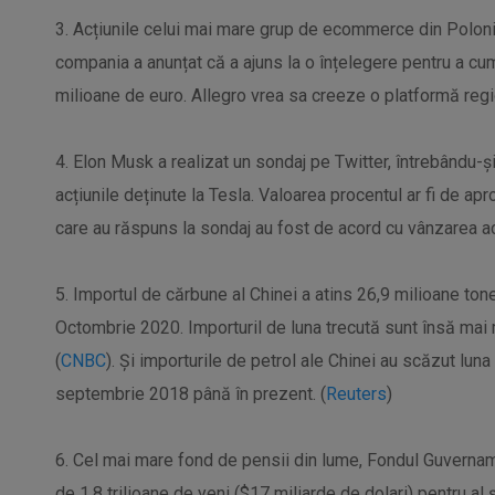
3. Acțiunile celui mai mare grup de ecommerce din Poloni
compania a anunțat că a ajuns la o înțelegere pentru a cu
milioane de euro. Allegro vrea sa creeze o platformă re
4. Elon Musk a realizat un sondaj pe Twitter, întrebându-ș
acțiunile deținute la Tesla. Valoarea procentul ar fi de ap
care au răspuns la sondaj au fost de acord cu vânzarea acț
5. Importul de cărbune al Chinei a atins 26,9 milioane ton
Octombrie 2020. Importuril de luna trecută sunt însă mai
(
CNBC
). Și importurile de petrol ale Chinei au scăzut luna 
septembrie 2018 până în prezent. (
Reuters
)
6. Cel mai mare fond de pensii din lume, Fondul Guvernam
de 1,8 trilioane de yeni ($17 miliarde de dolari) pentru al