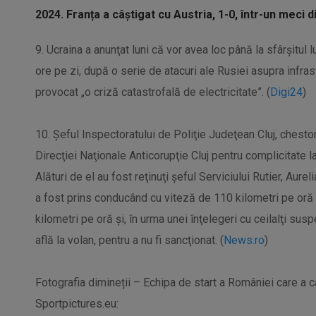
2024. Franța a câștigat cu Austria, 1-0, într-un meci d
9. Ucraina a anunţat luni că vor avea loc până la sfârşitul l
ore pe zi, după o serie de atacuri ale Rusiei asupra infras
provocat „o criză catastrofală de electricitate”. (
Digi24
)
10. Șeful Inspectoratului de Poliţie Judeţean Cluj, chestor
Direcţiei Naţionale Anticorupţie Cluj pentru complicitate la 
Alături de el au fost reţinuţi şeful Serviciului Rutier, Aureli
a fost prins conducând cu viteză de 110 kilometri pe oră
kilometri pe oră şi, în urma unei înţelegeri cu ceilalţi susp
află la volan, pentru a nu fi sancţionat. (
News.ro
)
Fotografia dimineții – Echipa de start a României care a c
Sportpictures.eu: