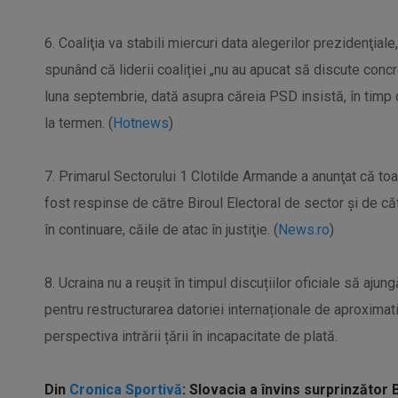
6. Coaliţia va stabili miercuri data alegerilor prezidenţiale
spunând că liderii coaliției „nu au apucat să discute conc
luna septembrie, dată asupra căreia PSD insistă, în timp c
la termen. (
Hotnews
)
7. Primarul Sectorului 1 Clotilde Armande a anunţat că toa
fost respinse de către Biroul Electoral de sector şi de cătr
în continuare, căile de atac în justiţie. (
News.ro
)
8. Ucraina nu a reușit în timpul discuțiilor oficiale să ajun
pentru restructurarea datoriei internaționale de aproximat
perspectiva intrării țării în incapacitate de plată.
Din
Cronica Sportivă
: Slovacia a învins surprinzător B