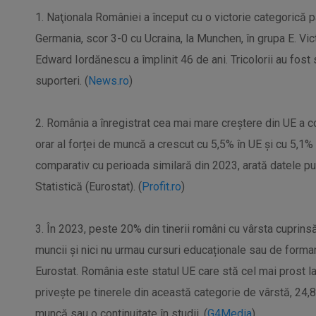
1. Naţionala României a început cu o victorie categorică 
Germania, scor 3-0 cu Ucraina, la Munchen, în grupa E. Vict
Edward Iordănescu a împlinit 46 de ani. Tricolorii au fost
suporteri. (
News.ro
)
2. România a înregistrat cea mai mare creștere din UE a c
orar al forței de muncă a crescut cu 5,5% în UE și cu 5,1% 
comparativ cu perioada similară din 2023, arată datele pu
Statistică (Eurostat). (
Profit.ro
)
3. În 2023, peste 20% din tinerii români cu vârsta cuprinsă
muncii și nici nu urmau cursuri educaționale sau de forma
Eurostat. România este statul UE care stă cel mai prost la 
privește pe tinerele din această categorie de vârstă, 24
muncă sau o continuitate în studii. (
G4Media
)