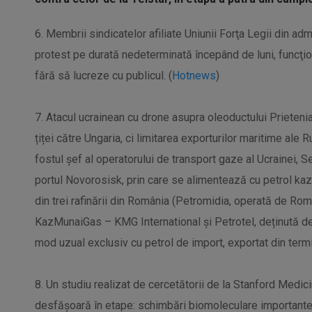
6. Membrii sindicatelor afiliate Uniunii Forţa Legii din ad
protest pe durată nedeterminată începând de luni, funcţion
fără să lucreze cu publicul. (
Hotnews
)
7. Atacul ucrainean cu drone asupra oleoductului Prietenia 
țiței către Ungaria, ci limitarea exporturilor maritime ale 
fostul șef al operatorului de transport gaze al Ucrainei,
portul Novorosisk, prin care se alimentează cu petrol kaza
din trei rafinării din România (Petromidia, operată de R
KazMunaiGas – KMG International și Petrotel, deținută de
mod uzual exclusiv cu petrol de import, exportat din term
8. Un studiu realizat de cercetătorii de la Stanford Medi
desfășoară în etape: schimbări biomoleculare importante acc