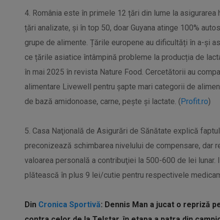
4. România este în primele 12 țări din lume la asigurarea 
țări analizate, și în top 50, doar Guyana atinge 100% auto
grupe de alimente. Țările europene au dificultăți în a-și a
ce țările asiatice întâmpină probleme la producția de lacta
în mai 2025 în revista Nature Food. Cercetătorii au compar
alimentare Livewell pentru șapte mari categorii de alime
de bază amidonoase, carne, pește și lactate. (
Profit.ro
)
5. Casa Naţională de Asigurări de Sănătate explică faptu
preconizează schimbarea nivelului de compensare, dar re
valoarea personală a contribuţiei la 500-600 de lei lunar. 
plătească în plus 9 lei/cutie pentru respectivele medicam
Din
Cronica Sportivă
: Dennis Man a jucat o repriză p
contra celor de la Telstar, în etapa a patra din campi