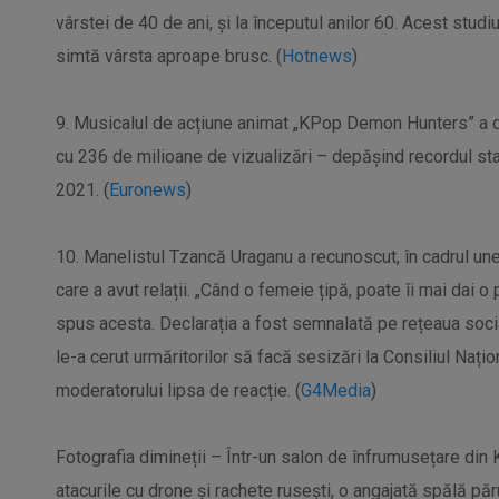
vârstei de 40 de ani, și la începutul anilor 60. Acest stud
simtă vârsta aproape brusc. (
Hotnews
)
9. Musicalul de acțiune animat „KPop Demon Hunters” a dev
cu 236 de milioane de vizualizări – depășind recordul stab
2021. (
Euronews
)
10. Manelistul Tzancă Uraganu a recunoscut, în cadrul une
care a avut relații. „Când o femeie țipă, poate îi mai dai o
spus acesta. Declarația a fost semnalată pe rețeaua socia
le-a cerut urmăritorilor să facă sesizări la Consiliul Nați
moderatorului lipsa de reacție. (
G4Media
)
Fotografia dimineții – Într-un salon de înfrumusețare din 
atacurile cu drone și rachete rusești, o angajată spălă păr