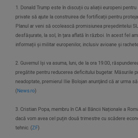
1. Donald Trump este în discuții cu aliații europeni pentr
private să ajute la construirea de fortificații pentru prote
Planul ar veni să ocolească promisiunea președintelui SU
desfășurate, la sol, în țara aflată în război. In acest fel ame
informații și militar europenilor, inclusiv avioane și rachet
2. Guvernul îşi va asuma, luni, de la ora 19.00, răspunder
pregătite pentru reducerea deficitului bugetar. Măsurile p
neadoptate, premierul Ilie Bolojan anunţând că ar urma să 
(
News.ro
)
3. Cristian Popa, membru în CA al Băncii Naționale a Româ
dacă vom avea cel puțin două trimestre cu scădere econo
tehnic. (
ZF
)