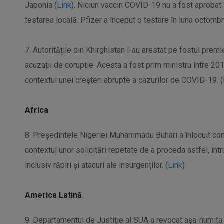
Japonia (
Link
). Niciun vaccin COVID-19 nu a fost aprobat
testarea locală. Pfizer a început o testare în luna octombri
7. Autoritățile din Khirghistan l-au arestat pe fostul p
acuzații de corupție. Acesta a fost prim ministru între 201
contextul unei creșteri abrupte a cazurilor de COVID-19. (
Africa
8. Președintele Nigeriei Muhammadu Buhari a înlocuit comand
contextul unor solicitări repetate de a proceda astfel, într
inclusiv răpiri și atacuri ale insurgenților. (
Link
)
America Latină
9. Departamentul de Justiție al SUA a revocat așa-numita