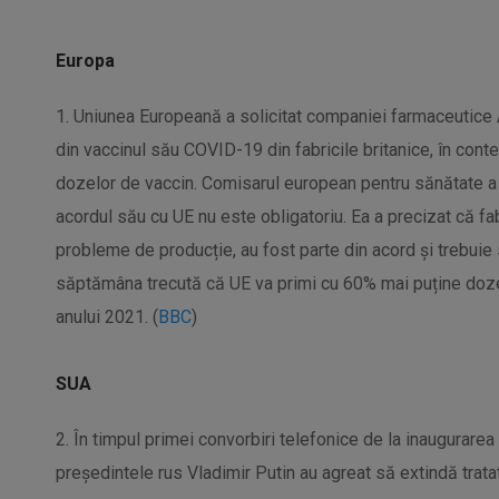
Europa
1. Uniunea Europeană a solicitat companiei farmaceutice
din vaccinul său COVID-19 din fabricile britanice, în conte
dozelor de vaccin. Comisarul european pentru sănătate a 
acordul său cu UE nu este obligatoriu.
Ea a precizat că fa
probleme de producție, au fost parte din acord și trebuie 
săptămâna trecută că UE va primi cu 60% mai puține doze
anului 2021. (
BBC
)
SUA
2. În timpul primei convorbiri telefonice de la inaugurare
președintele rus Vladimir Putin au agreat să extindă trata