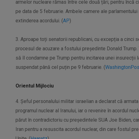
armelor nucleare rămas între cele două țări, pentru încă ci
pe data de 5 februarie.
Ambele camere ale parlamentului r
extinderea acordului. (
AP
)
3. Aproape toți senatorii republicani, cu excepția a cinci s
procesul de acuzare a fostului președinte Donald Trump. 
să îl condamne pe Trump pentru incitarea unei insurecții la
suspendat până cel puțin pe 9 februarie. (
WashingtonPos
Orientul Mijlociu
4. Șeful personalului militar israelian a declarat că armat
programul nuclear al Iranului, iar o revenire în acordul nucl
părut în contradictoriu cu președintele SUA Joe Biden, ca
Iran pentru a resuscita acordul nuclear, din care fostul p
Unite. (
Haaretz
)