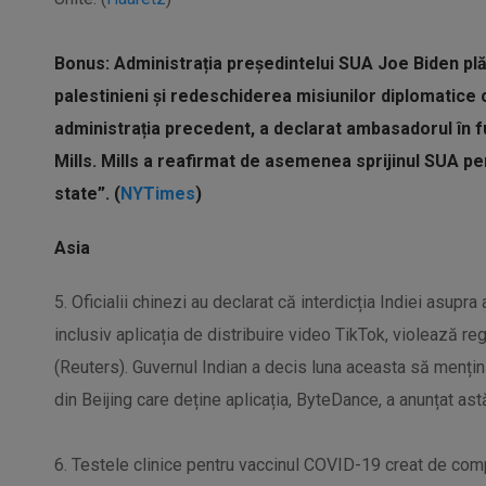
Bonus: Administrația președintelui SUA Joe Biden plă
palestinieni și redeschiderea misiunilor diplomatice 
administrația precedent, a declarat ambasadorul în fu
Mills. Mills a reafirmat de asemenea sprijinul SUA pe
state”. (
NYTimes
)
Asia
5. Oficialii chinezi au declarat că interdicția Indiei asupra
inclusiv aplicația de distribuire video TikTok, violează r
(Reuters). Guvernul Indian a decis luna aceasta să mențină
din Beijing care deține aplicația, ByteDance, a anunțat astă
6. Testele clinice pentru vaccinul COVID-19 creat de co