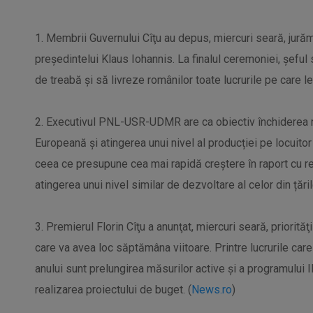
1. Membrii Guvernului Cîţu au depus, miercuri seară, jurămâ
preşedintelui Klaus Iohannis. La finalul ceremoniei, şeful 
de treabă şi să livreze românilor toate lucrurile pe care l
2. Executivul PNL-USR-UDMR are ca obiectiv închiderea r
Europeană și atingerea unui nivel al producției pe locuit
ceea ce presupune cea mai rapidă creștere în raport cu rest
atingerea unui nivel similar de dezvoltare al celor din țăril
3. Premierul Florin Cîţu a anunţat, miercuri seară, priorit
care va avea loc săptămâna viitoare. Printre lucrurile care 
anului sunt prelungirea măsurilor active şi a programului 
realizarea proiectului de buget. (
News.ro
)