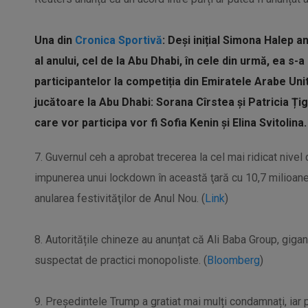
Una din
Cronica Sportivă
:
Deși inițial Simona Halep a
al anului, cel de la Abu Dhabi, în cele din urmă, ea s-a
participantelor la competiția din Emiratele Arabe Un
jucătoare la Abu Dhabi: Sorana Cîrstea și Patricia Ți
care vor participa vor fi Sofia Kenin și Elina Svitolina.
7. Guvernul ceh a aprobat trecerea la cel mai ridicat nive
impunerea unui lockdown în această ţară cu 10,7 milioane 
anularea festivităţilor de Anul Nou. (
Link
)
8. Autoritățile chineze au anunțat că Ali Baba Group, gig
suspectat de practici monopoliste. (
Bloomberg
)
9. Președintele Trump a gratiat mai mulți condamnați, iar pr