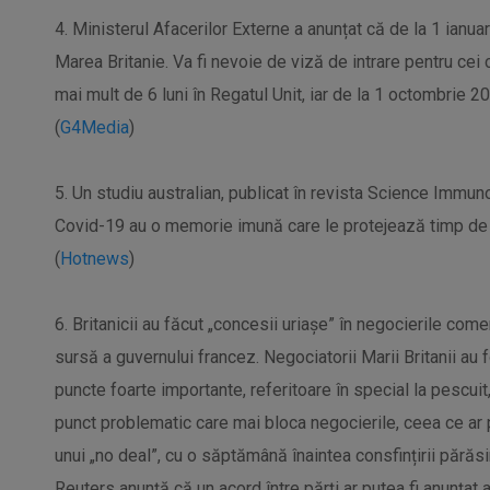
4. Ministerul Afacerilor Externe a anunțat că de la 1 ianua
Marea Britanie. Va fi nevoie de viză de intrare pentru c
mai mult de 6 luni în Regatul Unit, iar de la 1 octombrie 2
(
G4Media
)
5. Un studiu australian, publicat în revista Science Immun
Covid-19 au o memorie imună care le protejează timp de ce
(
Hotnews
)
6. Britanicii au făcut „concesii uriașe” în negocierile come
sursă a guvernului francez. Negociatorii Marii Britanii a
puncte foarte importante, referitoare în special la pescuit
punct problematic care mai bloca negocierile, ceea ce ar 
unui „no deal”, cu o săptămână înaintea consfințirii părăsir
Reuters anunță că un acord între părți ar putea fi anunțat a