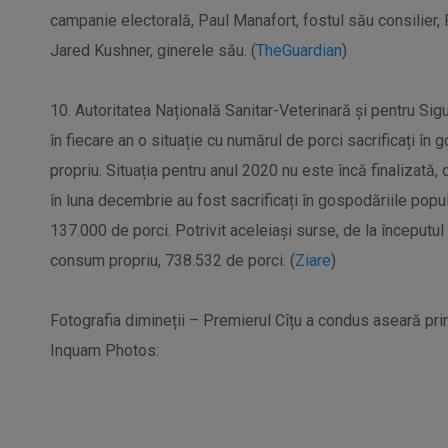
campanie electorală, Paul Manafort, fostul său consilier, 
Jared Kushner, ginerele său. (
TheGuardian
)
10. Autoritatea Națională Sanitar-Veterinară și pentru Si
în fiecare an o situație cu numărul de porci sacrificați în
propriu. Situația pentru anul 2020 nu este încă finalizată,
în luna decembrie au fost sacrificați în gospodăriile popu
137.000 de porci. Potrivit aceleiași surse, de la începutul 
consum propriu, 738.532 de porci. (
Ziare
)
Fotografia dimineții – Premierul Cîțu a condus aseară pri
Inquam Photos: