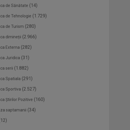
(14)
ica de Sănătate
(1.729)
ica de Tehnologie
(280)
ica de Turism
(2.966)
ca dimineții
(282)
ica Externa
(31)
ca Juridica
(1.882)
ca serii
(291)
ica Spatiala
(2.527)
ica Sportiva
(160)
ca Știrilor Pozitive
(34)
eza saptamanii
12)