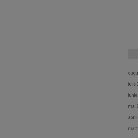
augu
iulie
iuni
mai 
april
mart