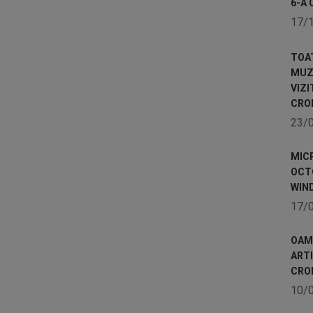
6-A 
17/
TOA
MUZE
VIZI
CRO
23/
MICR
OCTO
WIN
17/
OAME
ART
CRO
10/