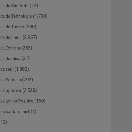
(14)
ica de Sănătate
(1.730)
ica de Tehnologie
(280)
ica de Turism
(2.967)
ca dimineții
(282)
ica Externa
(31)
ca Juridica
(1.882)
ca serii
(292)
ica Spatiala
(2.528)
ica Sportiva
(160)
ca Știrilor Pozitive
(34)
eza saptamanii
12)