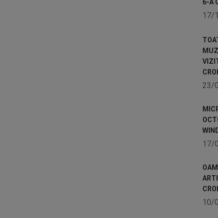
6-A 
17/
TOA
MUZE
VIZI
CRO
23/
MICR
OCTO
WIN
17/
OAME
ART
CRO
10/