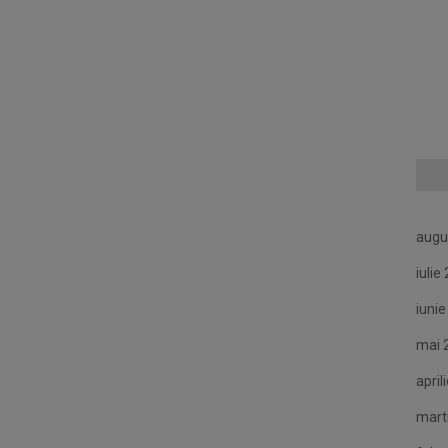
augu
iulie
iuni
mai 
april
mart