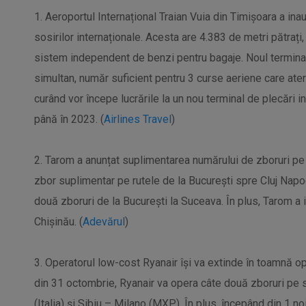
1. Aeroportul Internațional Traian Vuia din Timișoara a ina
sosirilor internaționale. Acesta are 4.383 de metri pătrați, 1
sistem independent de benzi pentru bagaje. Noul termina
simultan, număr suficient pentru 3 curse aeriene care ate
curând vor începe lucrările la un nou terminal de plecări in
până în 2023. (
Airlines Travel
)
2. Tarom a anunțat suplimentarea numărului de zboruri pe c
zbor suplimentar pe rutele de la București spre Cluj Napoc
două zboruri de la București la Suceava. În plus, Tarom a 
Chișinău. (
Adevărul
)
3. Operatorul low-cost Ryanair își va extinde în toamnă o
din 31 octombrie, Ryanair va opera câte două zboruri pe
(Italia) și Sibiu – Milano (MXP). În plus, începând din 1 