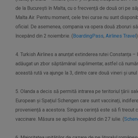
de la București în Malta, cu o frecvență de două ori pe s
Malta Air. Pentru moment, cele trei curse nu sunt disponib
oficial. De asemenea, compania va opera două zboruri să
începând din 2 noiembrie. (
BoardingPass
,
Airlines Travel
)
4. Turkish Airlines a anunțat extinderea rutei Constanța – 
adăugat un zbor săptămânal suplimentar, astfel că număr
această rută va ajunge la 3, dintre care două vineri și unul
5. Olanda a decis să permită intrarea pe teritoriul țării sal
European și Spațiul Schengen care sunt vaccinați, indifere
proveniență a acestora. Singura cerință este să fi trecut
vaccinare. Măsura se aplică începând din 27 iulie. (
Schen
6. Majoritatea unităților de cazare de pe litoralul românes