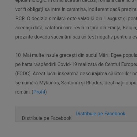
epidemiologic. În urma acestei decizii, românii care nu s-a
vor fi obligați să intre în carantină, indiferent dacă prezin
PCR. O decizie similară este valabilă din 1 august și pentr
aceeași dată, călătorii care revin în țară din Franța, Belgia
prezinte dovada vaccinării sau un test negativ pentru a evit
10. Mai multe insule grecești din sudul Mării Egee popular
pe harta răspândirii Covid-19 realizată de Centrul Europea
(ECDC). Acest lucru înseamnă descurajarea călătoriilor ne
se numără Mykonos, Santorini și Rhodos, destinații popula
români. (
Profit
)
Distribuie pe Facebook
Distribuie pe Facebook: