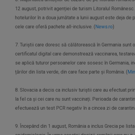
12 august, potrivit agenției de turism Litoralul Românes
hotelurilor în a doua jumătate a lunii august este deja de 
cele care oferă pachete all-inclusive. (
News.ro
)
7. Turiștii care doresc să călătorească în Germania sunt ob
certificatul digital care demonstrează vaccinarea, testar
se aplică tuturor persoanelor care sosesc în Germania, inc
țărilor din lista verde, din care face parte și România. (
Min
8. Slovacia a decis ca inclusiv turiștii care au efectuat pr
la fel ca și cei care nu sunt vaccinați. Perioada de carantin
efectuează un test PCR negativ în a cincea zi de carantină
9. Începând din 1 august, România a inclus Grecia pe lista