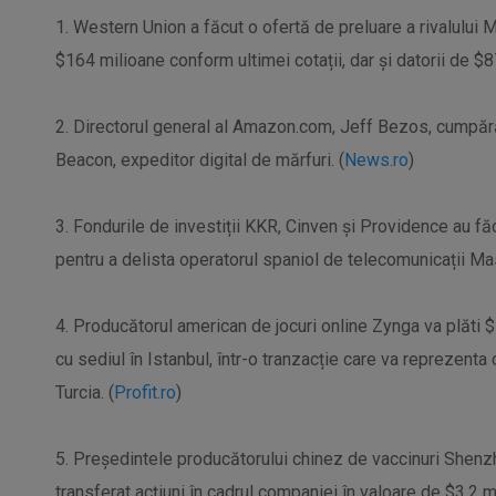
1. Western Union a făcut o ofertă de preluare a rivalului
$164 milioane conform ultimei cotații, dar și datorii de $8
2. Directorul general al Amazon.com, Jeff Bezos, cumpără o
Beacon, expeditor digital de mărfuri. (
News.ro
)
3. Fondurile de investiții KKR, Cinven și Providence au fă
pentru a delista operatorul spaniol de telecomunicații Ma
4. Producătorul american de jocuri online Zynga va plăti 
cu sediul în Istanbul, într-o tranzacție care va reprezenta
Turcia. (
Profit.ro
)
5. Președintele producătorului chinez de vaccinuri Shenz
transferat acțiuni în cadrul companiei în valoare de $3,2 mi