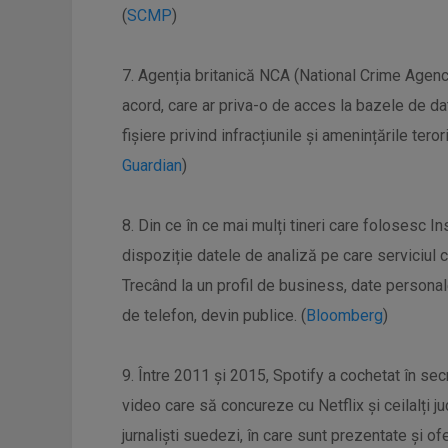
(
SCMP
)
7. Agenția britanică NCA (National Crime Agen
acord, care ar priva-o de acces la bazele de
fișiere privind infracțiunile și amenințările te
Guardian
)
8. Din ce în ce mai mulți tineri care folosesc I
dispoziție datele de analiză pe care serviciul c
Trecând la un profil de business, date personal
de telefon, devin publice. (
Bloomberg
)
9. Între 2011 și 2015, Spotify a cochetat în se
video care să concureze cu Netflix și ceilalți ju
jurnaliști suedezi, în care sunt prezentate și of