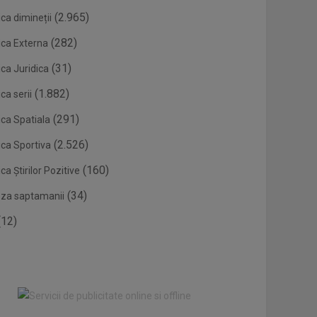
(2.965)
ca dimineții
(282)
ica Externa
(31)
ca Juridica
(1.882)
ca serii
(291)
ica Spatiala
(2.526)
ica Sportiva
(160)
ca Știrilor Pozitive
(34)
eza saptamanii
12)