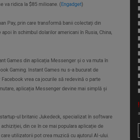
se va ridica la $85 milioane. (
Engadget
)
n Pay, prin care transformă banii colectați din
 apoi în schimbul dolarilor americani în Rusia, China,
ant Games din aplicația Messenger și o va muta în
cebook Gaming. Instant Games nu s-a bucurat de
ar Facebook vrea ca jocurile să redevină o parte
i mutare, aplicația Messenger devine mai simplă și
!
tartup-ul britanic Jukedeck, specializat în software
hiziției, din ce în ce mai populara aplicație de
care utilizatorii pot crea muzică cu ajutorul AI-ului.