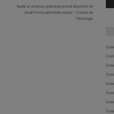
Apple ar urma să-și lanseze primul dispozitiv de
smart home spre finele anului – Cronica de
Tehnologie
Cron
Cron
Cron
Cron
Cron
Cron
Cron
Cron