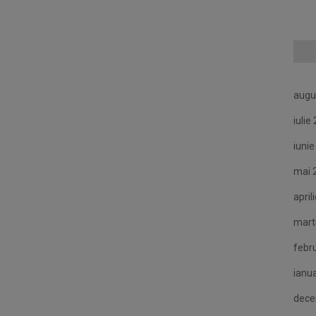
augu
iulie
iuni
mai 
april
mart
febr
ianu
dece