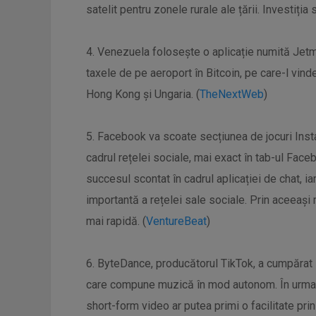
satelit pentru zonele rurale ale țării. Investiția 
4. Venezuela folosește o aplicație numită Jetma
taxele de pe aeroport în Bitcoin, pe care-l vinde
Hong Kong și Ungaria. (
TheNextWeb
)
5. Facebook va scoate secțiunea de jocuri Inst
cadrul rețelei sociale, mai exact în tab-ul Fa
succesul scontat în cadrul aplicației de chat, i
importantă a rețelei sale sociale. Prin aceeaș
mai rapidă. (
VentureBeat
)
6. ByteDance, producătorul TikTok, a cumpărat s
care compune muzică în mod autonom. În urma ac
short-form video ar putea primi o facilitate prin 