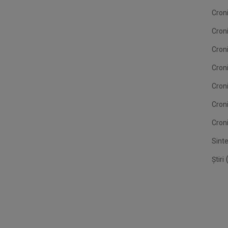
Croni
Cron
Croni
Croni
Cron
Cron
Croni
Sint
(
Știri