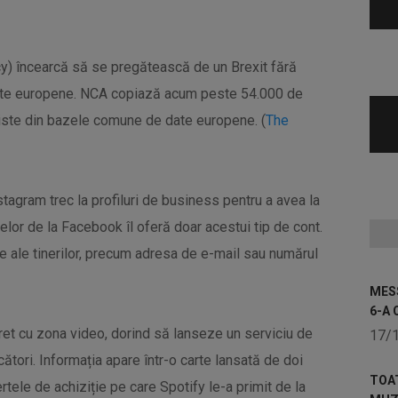
cy) încearcă să se pregătească de un Brexit fără
 date europene. NCA copiază acum peste 54.000 de
roriste din bazele comune de date europene. (
The
nstagram trec la profiluri de business pentru a avea la
elor de la Facebook îl oferă doar acestui tip de cont.
e ale tinerilor, precum adresa de e-mail sau numărul
MESS
6-A 
cret cu zona video, dorind să lanseze un serviciu de
17/
cători. Informația apare într-o carte lansată de doi
TOA
ertele de achiziție pe care Spotify le-a primit de la