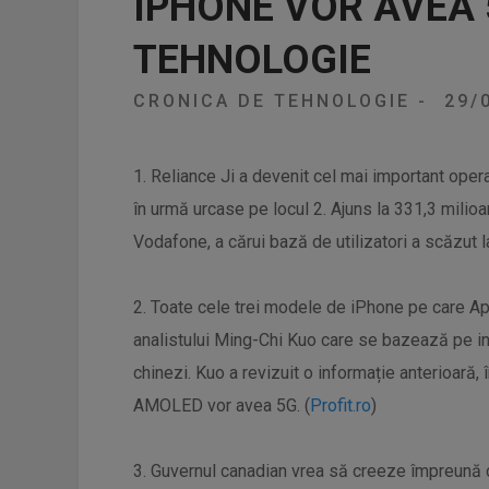
IPHONE VOR AVEA 
TEHNOLOGIE
CRONICA DE TEHNOLOGIE
-
29/
1. Reliance Ji a devenit cel mai important oper
în urmă urcase pe locul 2. Ajuns la 331,3 milioa
Vodafone, a cărui bază de utilizatori a scăzut l
2. Toate cele trei modele de iPhone pe care App
analistului Ming-Chi Kuo care se bazează pe i
chinezi. Kuo a revizuit o informație anterioară, 
AMOLED vor avea 5G. (
Profit.ro
)
3. Guvernul canadian vrea să creeze împreună cu