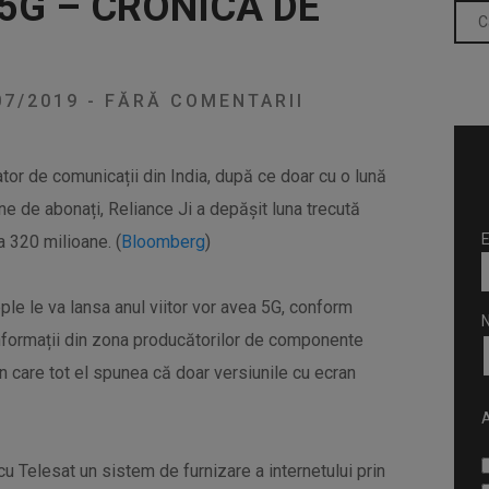
5G – CRONICA DE
07/2019
-
FĂRĂ COMENTARII
ator de comunicații din India, după ce doar cu o lună
ne de abonați, Reliance Ji a depășit luna trecută
E
a 320 milioane. (
Bloomberg
)
le le va lansa anul viitor vor avea 5G, conform
nformații din zona producătorilor de componente
în care tot el spunea că doar versiunile cu ecran
A
 Telesat un sistem de furnizare a internetului prin