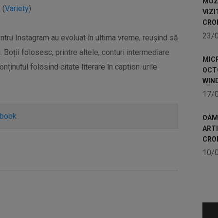
MUZE
 (
Variety
)
VIZI
CRO
23/
entru Instagram au evoluat în ultima vreme, reușind să
 Boții folosesc, printre altele, conturi intermediare
MICR
nținutul folosind citate literare în caption-urile
OCTO
WIN
17/
ebook
OAME
ART
CRO
10/