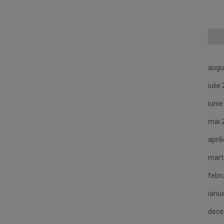
augu
iulie
iuni
mai 
april
mart
febr
ianu
dece