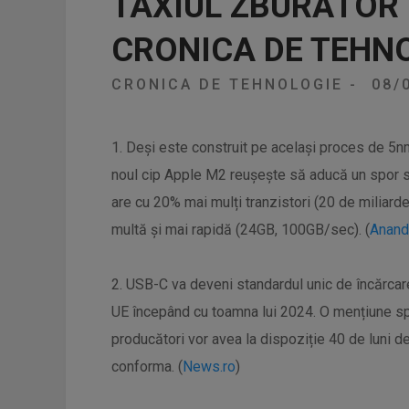
TAXIUL ZBURĂTOR
CRONICA DE TEHN
CRONICA DE TEHNOLOGIE
-
08/
1. Deși este construit pe același proces de 5nm
noul cip Apple M2 reușește să aducă un spor s
are cu 20% mai mulți tranzistori (20 de miliard
multă și mai rapidă (24GB, 100GB/sec). (
Anand
2. USB-C va deveni standardul unic de încărcare
UE începând cu toamna lui 2024. O mențiune spec
producători vor avea la dispoziție 40 de luni de 
conforma. (
News.ro
)