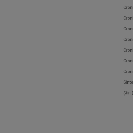
Croni
Cron
Croni
Croni
Cron
Cron
Croni
Sint
(
Știri