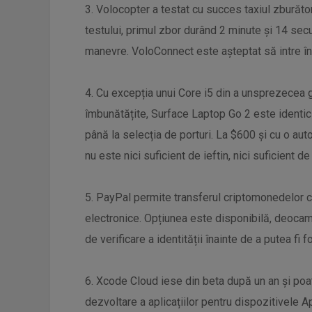
3. Volocopter a testat cu succes taxiul zburător
testului, primul zbor durând 2 minute și 14 sec
manevre. VoloConnect este așteptat să intre în 
4. Cu excepția unui Core i5 din a unsprezecea 
îmbunătățite, Surface Laptop Go 2 este identic 
până la selecția de porturi. La $600 și cu o a
nu este nici suficient de ieftin, nici suficient de 
5. PayPal permite transferul criptomonedelor că
electronice. Opțiunea este disponibilă, deocam
de verificare a identității înainte de a putea fi fo
6. Xcode Cloud iese din beta după un an și poate
dezvoltare a aplicațiilor pentru dispozitivele