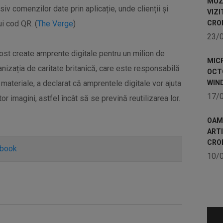
MUZE
v comenzilor date prin aplicație, unde clienții și
VIZI
ui cod QR. (
The Verge
)
CRO
23/
ost create amprente digitale pentru un milion de
MICR
anizația de caritate britanică, care este responsabilă
OCTO
 materiale, a declarat că amprentele digitale vor ajuta
WIN
17/
r imagini, astfel încât să se prevină reutilizarea lor.
OAME
ART
CRO
ebook
10/