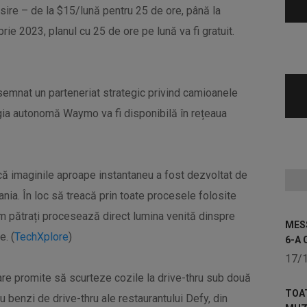
sire – de la $15/lună pentru 25 de ore, până la
e 2023, planul cu 25 de ore pe lună va fi gratuit.
u semnat un parteneriat strategic privind camioanele
gia autonomă Waymo va fi disponibilă în rețeaua
fică imaginile aproape instantaneu a fost dezvoltat de
nia. În loc să treacă prin toate procesele folosite
m pătrați procesează direct lumina venită dinspre
MESS
e. (
TechXplore
)
6-A 
17/
are promite să scurteze cozile la drive-thru sub două
TOA
ru benzi de drive-thru ale restaurantului Defy, din