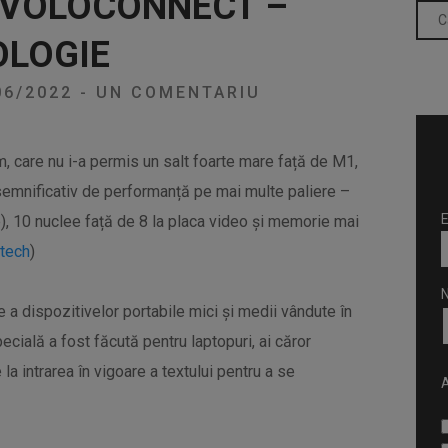
 VOLOCONNECT –
OLOGIE
06/2022
-
UN COMENTARIU
, care nu i-a permis un salt foarte mare față de M1,
emnificativ de performanță pe mai multe paliere –
E
e), 10 nuclee față de 8 la placa video și memorie mai
tech
)
 a dispozitivelor portabile mici și medii vândute în
ială a fost făcută pentru laptopuri, ai căror
la intrarea în vigoare a textului pentru a se
A