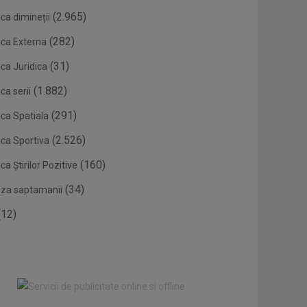
(2.965)
ca dimineții
(282)
ica Externa
(31)
ca Juridica
(1.882)
ca serii
(291)
ica Spatiala
(2.526)
ica Sportiva
(160)
ca Știrilor Pozitive
(34)
eza saptamanii
12)