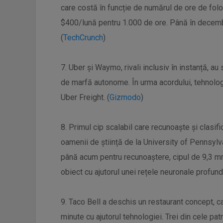
care costă în funcție de numărul de ore de folo
$400/lună pentru 1.000 de ore. Până în decembri
(
TechCrunch
)
7. Uber și Waymo, rivali inclusiv în instanță, a
de marfă autonome. În urma acordului, tehnolo
Uber Freight. (
Gizmodo
)
8. Primul cip scalabil care recunoaște și clasi
oamenii de știință de la University of Pennsylva
până acum pentru recunoaștere, cipul de 9,3 m
obiect cu ajutorul unei rețele neuronale profund
9. Taco Bell a deschis un restaurant concept, c
minute cu ajutorul tehnologiei. Trei din cele pat