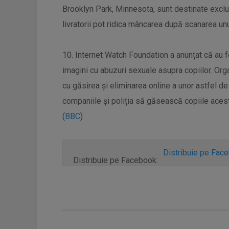
Brooklyn Park, Minnesota, sunt destinate exclusi
livratorii pot ridica mâncarea după scanarea un
10. Internet Watch Foundation a anunțat că au f
imagini cu abuzuri sexuale asupra copiilor. Org
cu găsirea și eliminarea online a unor astfel de
companiile și poliția să găsească copiile acesto
(
BBC
)
Distribuie pe Fac
Distribuie pe Facebook: