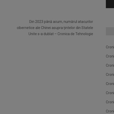
Din 2023 până acum, numărul atacurilor
cibernetice ale Chinei asupra țintelor din Statele
Unite s-a dublat – Cronica de Tehnologie
Cron
Cron
Cron
Cron
Cron
Cron
Cron
Cron