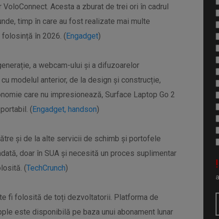
 VoloConnect. Acesta a zburat de trei ori în cadrul
unde, timp în care au fost realizate mai multe
folosință în 2026. (
Engadget
)
generație, a webcam-ului și a difuzoarelor
cu modelul anterior, de la design și construcție,
utonomie care nu impresionează, Surface Laptop Go 2
portabil. (
Engadget, handson
)
tre și de la alte servicii de schimb și portofele
dată, doar în SUA și necesită un proces suplimentar
!
losită. (
TechCrunch
)
 fi folosită de toți dezvoltatorii. Platforma de
 Apple este disponibilă pe baza unui abonament lunar