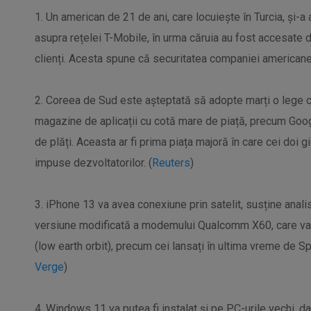
1. Un american de 21 de ani, care locuiește în Turcia, și-
asupra rețelei T-Mobile, în urma căruia au fost accesate 
clienți. Acesta spune că securitatea companiei americane
2. Coreea de Sud este așteptată să adopte marți o lege 
magazine de aplicații cu cotă mare de piață, precum Goog
de plăți. Aceasta ar fi prima piața majoră în care cei doi 
impuse dezvoltatorilor. (
Reuters
)
3. iPhone 13 va avea conexiune prin satelit, susține anali
versiune modificată a modemului Qualcomm X60, care va 
(low earth orbit), precum cei lansați în ultima vreme de Sp
Verge
)
4. Windows 11 va putea fi instalat și pe PC-urile vechi, da