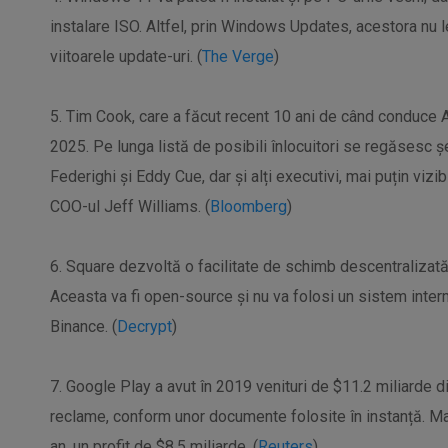
instalare ISO. Altfel, prin Windows Updates, acestora nu le
viitoarele update-uri. (
The Verge
)
5. Tim Cook, care a făcut recent 10 ani de când conduce A
2025. Pe lunga listă de posibili înlocuitori se regăsesc șef
Federighi și Eddy Cue, dar și alți executivi, mai puțin vizi
COO-ul Jeff Williams. (
Bloomberg
)
6. Square dezvoltă o facilitate de schimb descentralizată 
Aceasta va fi open-source și nu va folosi un sistem inte
Binance. (
Decrypt
)
7. Google Play a avut în 2019 venituri de $11.2 miliarde din
reclame, conform unor documente folosite în instanță. Maga
an, un profit de $8.5 miliarde. (
Reuters
)