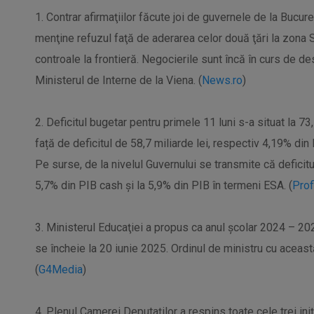
1. Contrar afirmaţiilor făcute joi de guvernele de la Bucureş
menţine refuzul faţă de aderarea celor două ţări la zona 
controale la frontieră. Negocierile sunt încă în curs de d
Ministerul de Interne de la Viena. (
News.ro
)
2. Deficitul bugetar pentru primele 11 luni s-a situat la 73
față de deficitul de 58,7 miliarde lei, respectiv 4,19% din 
Pe surse, de la nivelul Guvernului se transmite că deficitu
5,7% din PIB cash și la 5,9% din PIB în termeni ESA. (
Prof
3. Ministerul Educaţiei a propus ca anul şcolar 2024 – 2
se încheie la 20 iunie 2025. Ordinul de ministru cu această
(
G4Media
)
4. Plenul Camerei Deputaţilor a respins toate cele trei ini