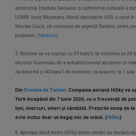
autonomia Ţinutului Secuiesc şi autonomia culturală a c
UDMR. Ionuţ Moşteanu, liderul deputaţilor USR, a cerut în 
Nicolae Ciucă, să convoace de urgenţă Senatul, vineri, pe
propuneri. (
News.ro
)
5. Benzina se va scumpi cu 29 bani/l, iar motorina cu 26 ban
deciziei Guvernului de a actualiza nivelul accizelor cu rata i
de benzină și 40 bani/l de motorină, va avea loc la 1 iulie
Din
Cronica de Turism
: Compania aeriană HiSky va o
York începând din 7 iunie 2024, cu o frecvență de pat
luni, miercuri, vineri și sâmbătă. Prețurile încep de l
este inclus doar un bagaj mic de mână. (
HiSky
)
6. Aproape două treimi (60%) dintre români se declară mulţ