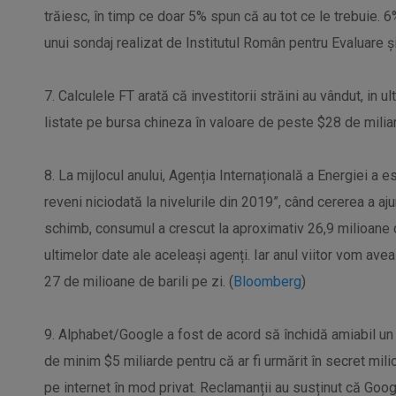
trăiesc, în timp ce doar 5% spun că au tot ce le trebuie.
unui sondaj realizat de Institutul Român pentru Evaluare şi
7. Calculele FT arată că investitorii străini au vândut, in ul
listate pe bursa chineza în valoare de peste $28 de miliar
8. La mijlocul anului, Agenția Internațională a Energiei a
reveni niciodată la nivelurile din 2019”, când cererea a aju
schimb, consumul a crescut la aproximativ 26,9 milioane d
ultimelor date ale aceleași agenți. Iar anul viitor vom ave
27 de milioane de barili pe zi. (
Bloomberg
)
9. Alphabet/Google a fost de acord să închidă amiabil un 
de minim $5 miliarde pentru că ar fi urmărit în secret mil
pe internet în mod privat. Reclamanții au susținut că Googl