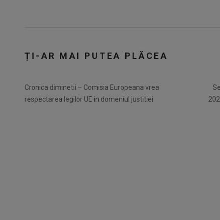
ȚI-AR MAI PUTEA PLĂCEA
Cronica diminetii – Comisia Europeana vrea
Se
respectarea legilor UE in domeniul justitiei
2024