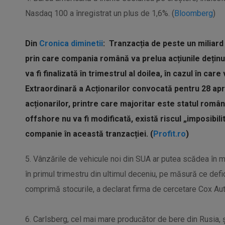
Nasdaq 100 a înregistrat un plus de 1,6%. (
Bloomberg
)
Din
Cronica diminetii
: Tranzacția de peste un miliard
prin care compania română va prelua acțiunile deținu
va fi finalizată în trimestrul al doilea, în cazul în c
Extraordinară a Acționarilor convocată pentru 28 apr
acționarilor, printre care majoritar este statul român
offshore nu va fi modificată, există riscul „imposibili
companie în această tranzacției. (
Profit.ro
)
5. Vânzările de vehicule noi din SUA ar putea scădea în m
în primul trimestru din ultimul deceniu, pe măsură ce defici
comprimă stocurile, a declarat firma de cercetare Cox Au
6. Carlsberg, cel mai mare producător de bere din Rusia, 