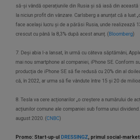
să-și vândă operațiunile din Rusia și să iasă din această
la niciun profit din vânzare. Carlsberg a anunțat că a luat 
face același lucru și de a părăsi Rusia, unde realizează 1
crescut cu până la 8,3% după acest anunț. (
Bloomberg
)
7. Deşi abia l-a lansat, în urmă cu câteva săptămâni, Appl
mai nou smartphone al companiei, iPhone SE. Conform sur
producţia de iPhone SE să fie redusă cu 20% din al doilea 
că, în 2022, ar urma să fie vândute între 15 şi 20 de milioa
8. Tesla va cere acționarilor „o creștere a numărului de ac
acțiunilor comune ale companiei sub forma unui dividend. T
august 2020. (
CNBC
)
Promo: Start-up-ul
DRESSINGZ
, primul social-marke