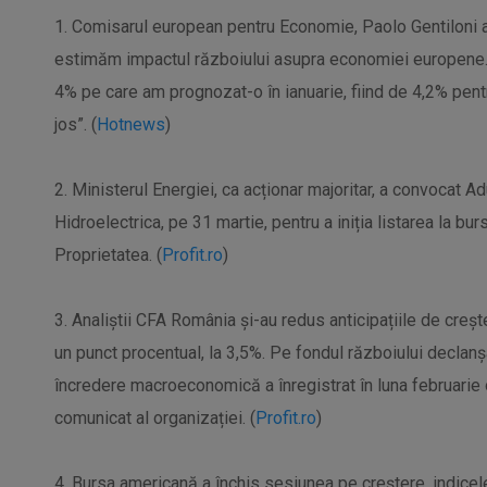
1. Comisarul european pentru Economie, Paolo Gentiloni 
estimăm impactul războiului asupra economiei europene.
4% pe care am prognozat-o în ianuarie, fiind de 4,2% pentr
jos”. (
Hotnews
)
2. Ministerul Energiei, ca acționar majoritar, a convocat 
Hidroelectrica, pe 31 martie, pentru a iniția listarea la bu
Proprietatea. (
Profit.ro
)
3. Analiștii CFA România și-au redus anticipațiile de cre
un punct procentual, la 3,5%. Pe fondul războiului declanș
încredere macroeconomică a înregistrat în luna februarie
comunicat al organizației. (
Profit.ro
)
4. Bursa americană a închis sesiunea pe creștere, indice