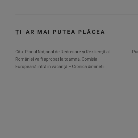
ȚI-AR MAI PUTEA PLĂCEA
Cîțu: Planul Naţional de Redresare şi Rezilienţă al
Pia
României va fi aprobat la toamnă. Comisia
Europeană intră în vacanță – Cronica dimineții