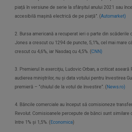
piață în versiune de serie la sfârșitul anului 2021 sau înce
accesibilă mașină electrică de pe piață”. (
Automarket)
2. Bursa americană a recuperat ieri o parte din scăderil
Jones a crescut cu 1294 de puncte, 5,1%, cel mai mare c
crescut cu 4,6%, iar Nasdaq cu 4,5%. (
CNN)
3. Premierul în exerciţiu, Ludovic Orban, a criticat aseară
audierea miniştrilor, nu şi data votului pentru învestirea G
premieră – ”chiulul de la votul de învestire”. (
News.ro)
4. Băncile comerciale au început să comisioneze transferur
Revolut. Comisioanele percepute de bănci sunt similare c
între 1% și 1,5%. (
Economica
)