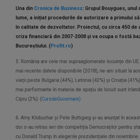
Una din
Cronica de Business
: Grupul Bouygues, unul 
lume, a inițiat procedurile de autorizare a primului s
în calitate de dezvoltator. Proiectul, cu circa 450 de
criza financiară din 2007-2008 și va ocupa o fostă ba
Bucureștiului. (
Profit.ro
)
5. România are cele mai supraaglomerate locuințe din UE.
mai recente datele disponibile (2018), ne-am situat la ace
vieții peste Bulgaria (44%), Letonia (42%) și Croația (41%
mai performante în materie de spațiu de locuit sunt Irlan
Cipru (2%). (
CursdeGuvernare)
6. Amy Klobuchar și Pete Buttigieg și-au anunțat în acea
doi s-au retras ieri din competiția Democraților pentru sta
cu Donald Trump în alegerile prezidențiale din noiembrie. 