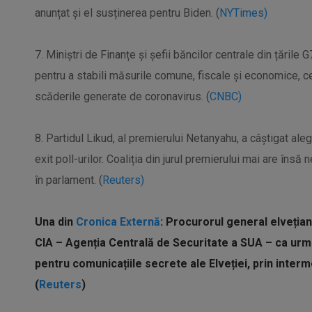
anunțat și el susținerea pentru Biden. (
NYTimes)
7. Miniștri de Finanțe și șefii băncilor centrale din țările
pentru a stabili măsurile comune, fiscale și economice, c
scăderile generate de coronavirus. (
CNBC)
8. Partidul Likud, al premierului Netanyahu, a câștigat aleg
exit poll-urilor. Coaliția din jurul premierului mai are îns
în parlament. (
Reuters)
Una din
Cronica Externă
: Procurorul general elveția
CIA – Agenția Centrală de Securitate a SUA – ca urmar
pentru comunicațiile secrete ale Elveției, prin inter
(
Reuters
)