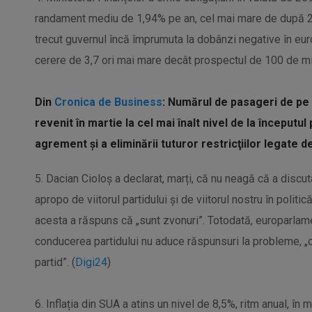
randament mediu de 1,94% pe an, cel mai mare de după 2
trecut guvernul încă împrumuta la dobânzi negative în euro.
cerere de 3,7 ori mai mare decât prospectul de 100 de mi
Din
Cronica de Business
: Numărul de pasageri de pe
revenit în martie la cel mai înalt nivel de la începutu
agrement şi a eliminării tuturor restricţiilor legate d
5. Dacian Cioloș a declarat, marți, că nu neagă că a discut
apropo de viitorul partidului și de viitorul nostru în politic
acesta a răspuns că „sunt zvonuri”. Totodată, europarlam
conducerea partidului nu aduce răspunsuri la probleme, „
partid”. (
Digi24
)
6. Inflația din SUA a atins un nivel de 8,5%, ritm anual, în m