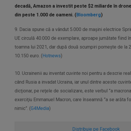
decadă, Amazon a investit peste $2 miliarde în dron
din peste 1.000 de oameni. (
Bloomberg
)
​9. Dacia spune că a vândut 5.000 de mașini electrice Spri
UE circulă 40.000 de exemplare, aproape jumătate fiind în
toamna lui 2021, dar după două scumpiri pornește de la 2
10.150 euro. (
Hotnews
)
10. Ucrainenii au inventat cuvinte noi pentru a descrie real
când Rusia a invadat Ucraina, iar unul dintre aceste cuvint
dicţionar, pe reţele de socializare, este verbul ”a macron
exerciţiu Emmanuel Macron, care înseamnă ”a se arăta foart
nimic”. (
G4Media
)
Distribuie pe Facebook