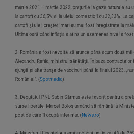
martie 2021 – martie 2022, prețurile la gaze naturale au u
la cartofi cu 36,5% și la uleiul comestibil cu 32,33%. La ca
cartofi și ulei, creșteri mari au mai fost înregistrate la mă
Ultima oară când inflația a atins un asemenea nivel a fost 
2. România a fost nevoită să arunce până acum două milio
Alexandru Rafila, ministrul sănătății. În baza contractelor
ajungă și alte tranșe de vaccinuri până la finalul 2023, „
României”. (
Spotmedia
)
3. Deputatul PNL Sabin Sărmaş este favorit pentru a prelua
surse liberale, Marcel Boloş urmând să rămână la Ministeru
post pe care îl ocupă interimar. (
News.ro
)
4. Ministerul Finanțelor a emis obligațiuni în valută de 25