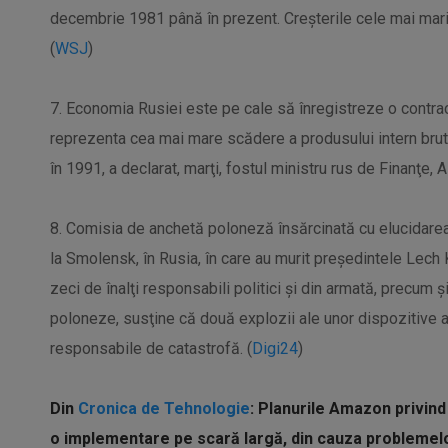
decembrie 1981 până în prezent. Creșterile cele mai mari a
(
WSJ
)
7. Economia Rusiei este pe cale să înregistreze o contra
reprezenta cea mai mare scădere a produsului intern bru
în 1991, a declarat, marţi, fostul ministru rus de Finanţe, A
8. Comisia de anchetă poloneză însărcinată cu elucidarea
la Smolensk, în Rusia, în care au murit preşedintele Lech
zeci de înalţi responsabili politici şi din armată, precum ş
poloneze, susţine că două explozii ale unor dispozitive a
responsabile de catastrofă. (
Digi24
)
Din
Cronica de Tehnologie
: Planurile Amazon privind
o implementare pe scară largă, din cauza problemelor