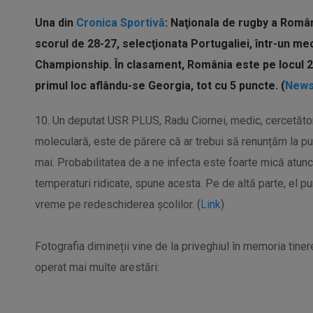
Una din
Cronica Sportivă
:
Naţionala de rugby a Români
scorul de 28-27, selecţionata Portugaliei, într-un m
Championship. În clasament, România este pe locul 2
primul loc aflându-se Georgia, tot cu 5 puncte. (
News
10. Un deputat USR PLUS, Radu Ciornei, medic, cercetător
moleculară, este de părere că ar trebui să renunțăm la pur
mai. Probabilitatea de a ne infecta este foarte mică atunc
temperaturi ridicate, spune acesta. Pe de altă parte, el p
vreme pe redeschiderea școlilor. (
Link
)
Fotografia dimineții vine de la priveghiul în memoria tinere
operat mai multe arestări: