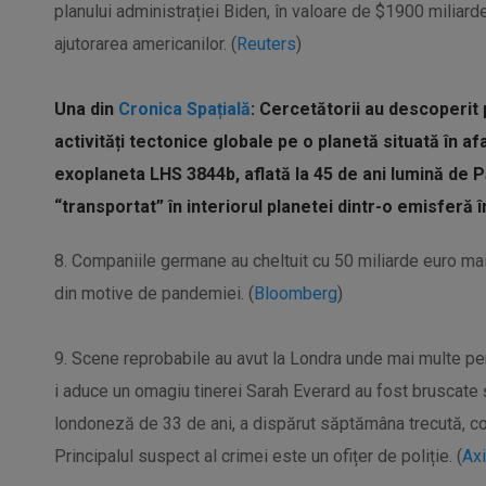
planului administrației Biden, în valoare de $1900 miliar
ajutorarea americanilor. (
Reuters
)
Una din
Cronica Spațială
: Cercetătorii au descoperit
activități tectonice globale pe o planetă situată în afa
exoplaneta LHS 3844b, aflată la 45 de ani lumină de 
“transportat” în interiorul planetei dintr-o emisferă în
8. Companiile germane au cheltuit cu 50 miliarde euro mai p
din motive de pandemiei. (
Bloomberg
)
9. Scene reprobabile au avut la Londra unde mai multe pe
i aduce un omagiu tinerei Sarah Everard au fost bruscate ș
londoneză de 33 de ani, a dispărut săptămâna trecută, cor
Principalul suspect al crimei este un ofițer de poliție. (
Ax