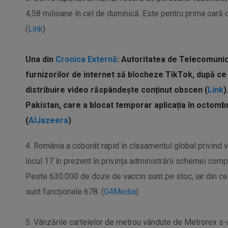
4,58 milioane în cel de duminică. Este pentru prima oară 
(
Link
)
Una din
Cronica Externă
: Autoritatea de Telecomunica
furnizorilor de internet să blocheze TikTok, după ce
distribuire video răspândește conținut obscen (
Link
)
Pakistan, care a blocat temporar aplicația în octombr
(
AlJazeera
)
4. România a coborât rapid în clasamentul global privind va
locul 17 în prezent în privința administrării schemei comp
Peste 630.000 de doze de vaccin sunt pe stoc, iar din cel
sunt funcționale 678. (
G4Media
)
5. Vânzările cartelelor de metrou vândute de Metrorex s-a