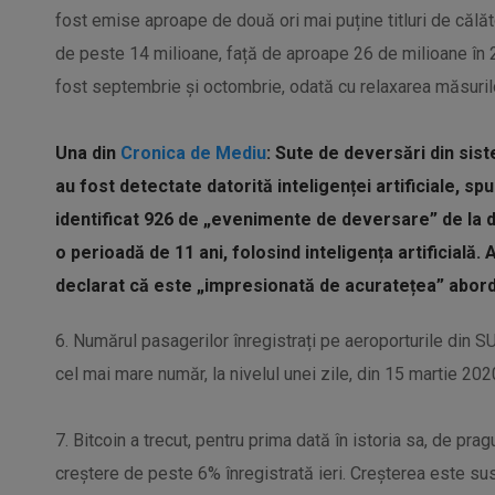
fost emise aproape de două ori mai puține titluri de călă
de peste 14 milioane, față de aproape 26 de milioane în 2
fost septembrie și octombrie, odată cu relaxarea măsurilor
Una din
Cronica de Mediu
:
Sute de deversări din sist
au fost detectate datorită inteligenței artificiale, sp
identificat 926 de „evenimente de deversare” de la d
o perioadă de 11 ani, folosind inteligența artificială
declarat că este „impresionată de acuratețea” abordă
6. Numărul pasagerilor înregistrați pe aeroporturile din SU
cel mai mare număr, la nivelul unei zile, din 15 martie 202
7. Bitcoin a trecut, pentru prima dată în istoria sa, de pr
creștere de peste 6% înregistrată ieri. Creșterea este susț