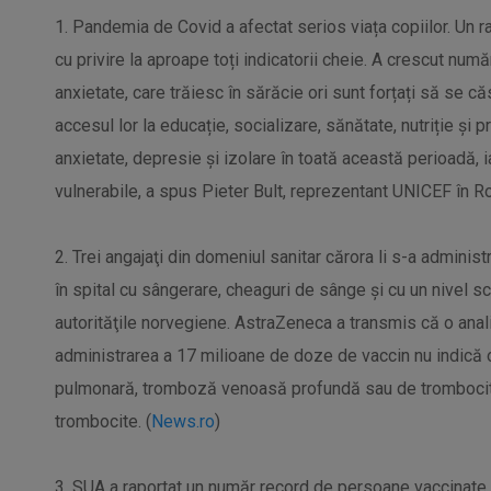
1. Pandemia de Covid a afectat serios viața copiilor. Un
cu privire la aproape toți indicatorii cheie. A crescut număr
anxietate, care trăiesc în sărăcie ori sunt forțați să se c
accesul lor la educație, socializare, sănătate, nutriție și p
anxietate, depresie și izolare în toată această perioadă, iar
vulnerabile, a spus Pieter Bult, reprezentant UNICEF în R
2. Trei angajaţi din domeniul sanitar cărora li s-a adminis
în spital cu sângerare, cheaguri de sânge şi cu un nivel s
autorităţile norvegiene. AstraZeneca a transmis că o anal
administrarea a 17 milioane de doze de vaccin nu indică o
pulmonară, tromboză venoasă profundă sau de trombocit
trombocite. (
News.ro
)
3. SUA a raportat un număr record de persoane vaccinate, 