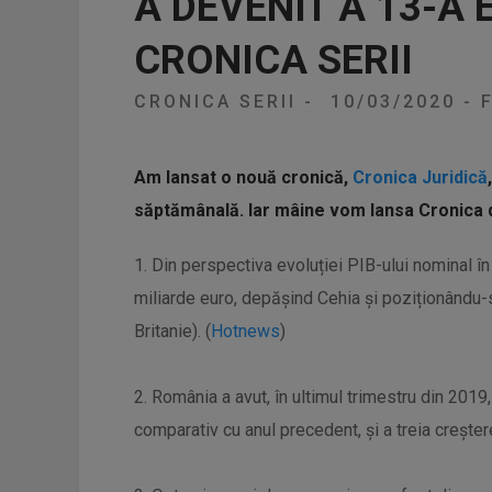
A DEVENIT A 13-A 
CRONICA SERII
CRONICA SERII
-
10/03/2020
-
F
Am lansat o nouă cronică,
Cronica Juridică
săptămânală. Iar mâine vom lansa Cronica 
1. Din perspectiva evoluției PIB-ului nominal î
miliarde euro, depășind Cehia și poziționându-s
Britanie). (
Hotnews
)
2. România a avut, în ultimul trimestru din 201
comparativ cu anul precedent, și a treia creștere 