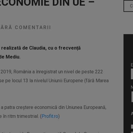
ECONOMIE DIN UE –
ĂRĂ COMENTARII
, realizată de Claudia, cu o frecvență
de Mediu.
E
n 2019, România a înregistrat un nivel de peste 222
e pe locul 13 la nivelul Uniunii Europene (fără Marea
9, a patra creștere economică din Uniunea Europeană,
A
în ritm trimestrial. (
Profit.ro
)