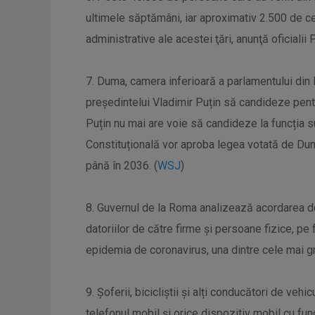
ultimele săptămâni, iar aproximativ 2.500 de cet
administrative ale acestei ţări, anunţă oficialii P
7. Duma, camera inferioară a parlamentului din 
președintelui Vladimir Puțin să candideze pent
Puțin nu mai are voie să candideze la funcția s
Constituțională vor aproba legea votată de Du
până în 2036. (
WSJ
)
8. Guvernul de la Roma analizează acordarea de 
datoriilor de către firme și persoane fizice, 
epidemia de coronavirus, una dintre cele mai gr
9. Șoferii, bicicliștii și alți conducători de veh
telefonul mobil și orice dispozitiv mobil cu func