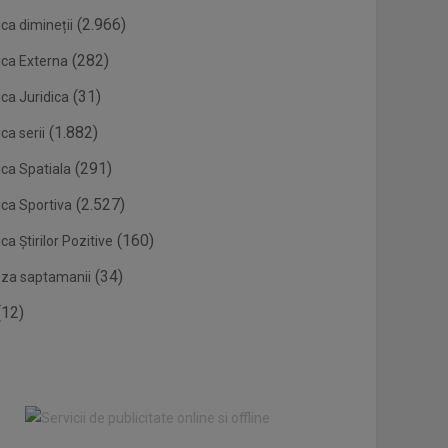
(2.966)
ca dimineții
(282)
ica Externa
(31)
ca Juridica
(1.882)
ca serii
(291)
ica Spatiala
(2.527)
ica Sportiva
(160)
ca Știrilor Pozitive
(34)
eza saptamanii
12)