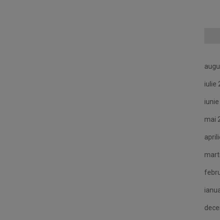
augu
iulie
iuni
mai 
april
mart
febr
ianu
dece