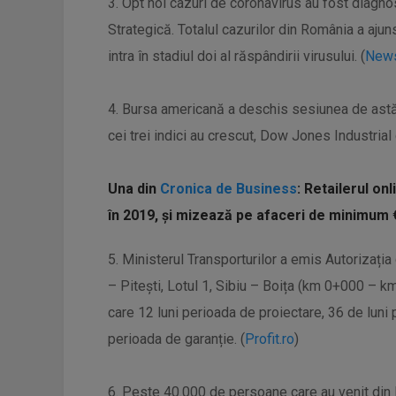
3. Opt noi cazuri de coronavirus au fost diagno
Strategică. Totalul cazurilor din România a ajun
intra în stadiul doi al răspândirii virusului. (
News
4. Bursa americană a deschis sesiunea de astă
cei trei indici au crescut, Dow Jones Industria
Una din
Cronica de Business
: Retailerul on
în 2019, şi mizează pe afaceri de minimum €
5. Ministerul Transporturilor a emis Autorizația
– Pitești, Lotul 1, Sibiu – Boița (km 0+000 – k
care 12 luni perioada de proiectare, 36 de luni 
perioada de garanție. (
Profit.ro
)
6. Peste 40.000 de persoane care au venit din Ita