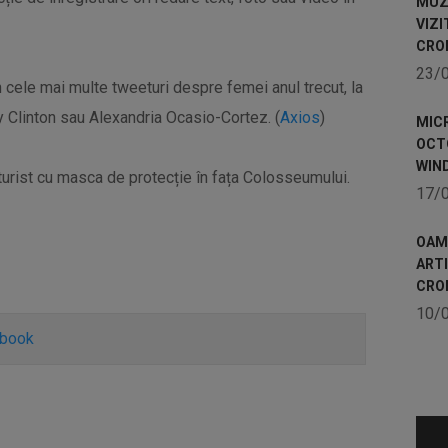
MUZE
VIZI
CRO
23/
 cele mai multe tweeturi despre femei anul trecut, la
ry Clinton sau Alexandria Ocasio-Cortez. (
Axios
)
MICR
OCTO
WIN
 turist cu masca de protecție în fața Colosseumului.
17/
OAME
ART
CRO
10/
ebook