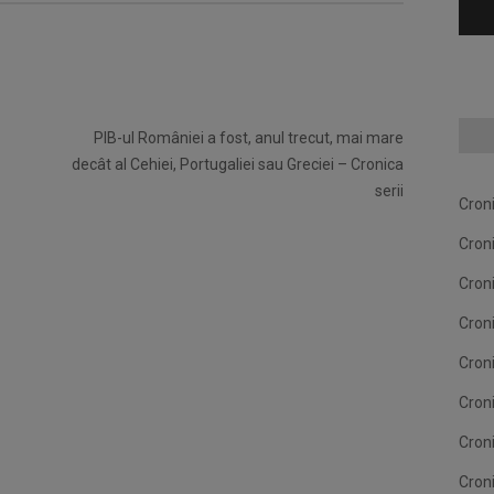
PIB-ul României a fost, anul trecut, mai mare
decât al Cehiei, Portugaliei sau Greciei – Cronica
serii
Cron
Cron
Cron
Cron
Cron
Cron
Cron
Cron