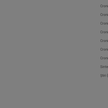
Croni
Cron
Croni
Croni
Cron
Cron
Croni
Sint
(
Știri