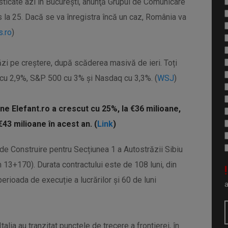
sticate azi în Bucureşti, anunţă Grupul de Comunicare
s la 25. Dacă se va înregistra încă un caz, România va
.ro
)
zi pe creștere, după scăderea masivă de ieri. Toți
l cu 2,9%, S&P 500 cu 3% și Nasdaq cu 3,3%. (
WSJ
)
line Elefant.ro a crescut cu 25%, la €36 milioane,
43 milioane în acest an. (
Link
)
 de Construire pentru Secțiunea 1 a Autostrăzii Sibiu
m 13+170). Durata contractului este de 108 luni, din
!
perioada de execuție a lucrărilor și 60 de luni
lia au tranzitat punctele de trecere a frontierei, în