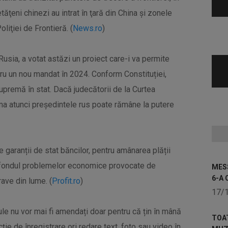
ăţeni chinezi au intrat în ţară din China şi zonele
oliţiei de Frontieră. (
News.ro
)
Rusia, a votat astăzi un proiect care-i va permite
ru un nou mandat în 2024. Conform Constituției,
upremă în stat. Dacă judecătorii de la Curtea
ma atunci președintele rus poate rămâne la putere
garanții de stat băncilor, pentru amânarea plății
pe fondul problemelor economice provocate de
MESS
6-A 
ave din lume. (
Profit.ro
)
17/
icule nu vor mai fi amendați doar pentru că țin în mână
TOA
ție de înregistrare ori redare text, foto sau video în