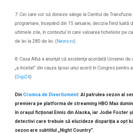
7. Cei care vor să doneze sânge la Centrul de Transfuzie
programare, începând din 15 ianuarie, decizia fiind luată
ultimele zile, în contextul în care valoarea tichetelor pe c
de lei la 280 de lei. (
News.ro
)
8. Casa Albă a anunţat că asistenţa acordată Ucrainei de 
„a încetat” din cauza lipsei unui acord în Congres pentru a c
(
Digi24
)
Din
Cronica de Divertisment
: Al patrulea sezon al se
premiera pe platforma de streaming HBO Max duminic
în orașul ficțional Ennis din Alaska, iar Jodie Foster ș
detectivi care trebuie să elucideze dispariția a opt b
sezon are subtitlul „Night Country”.