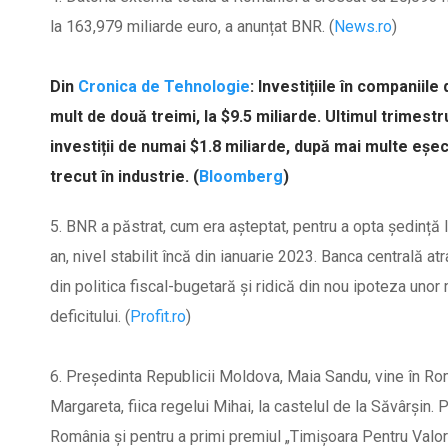
la 163,979 miliarde euro, a anunțat BNR. (
News.ro
)
Din
Cronica de Tehnologie
: Investițiile în companiil
mult de două treimi, la $9.5 miliarde. Ultimul trimestr
investiții de numai $1.8 miliarde, după mai multe eșec
trecut în industrie. (
Bloomberg
)
5. BNR a păstrat, cum era așteptat, pentru a opta ședință 
an, nivel stabilit încă din ianuarie 2023. Banca centrală atr
din politica fiscal-bugetară și ridică din nou ipoteza un
deficitului. (
Profit.ro
)
6. Președinta Republicii Moldova, Maia Sandu, vine în Ro
Margareta, fiica regelui Mihai, la castelul de la Săvârșin.
România și pentru a primi premiul „Timișoara Pentru Valor