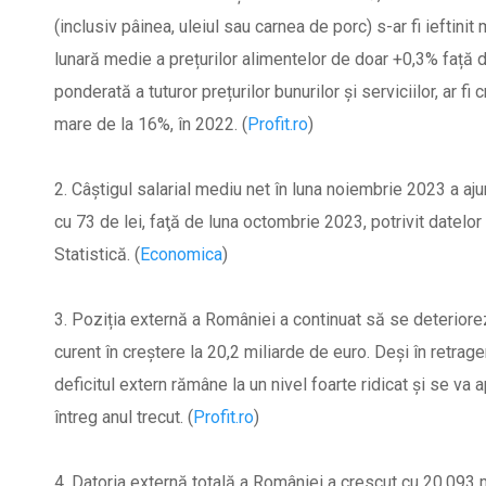
(inclusiv pâinea, uleiul sau carnea de porc) s-ar fi ieftinit
lunară medie a prețurilor alimentelor de doar +0,3% față d
ponderată a tuturor prețurilor bunurilor și serviciilor, ar f
mare de la 16%, în 2022. (
Profit.ro
)
2. Câştigul salarial mediu net în luna noiembrie 2023 a aju
cu 73 de lei, faţă de luna octombrie 2023, potrivit datelor 
Statistică. (
Economica
)
3. Poziția externă a României a continuat să se deteriorez
curent în creștere la 20,2 miliarde de euro. Deși în retrage
deficitul extern rămâne la un nivel foarte ridicat și se va
întreg anul trecut. (
Profit.ro
)
4. Datoria externă totală a României a crescut cu 20,093 m