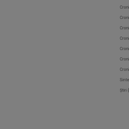
Croni
Cron
Croni
Croni
Cron
Cron
Croni
Sint
(
Știri