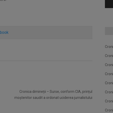
ebook
Cron
Cron
Cron
Cron
Cron
Cronica dimineții – Surse, conform CIA, prințul
Cron
moștenitor saudit a ordonat uciderea jurnalistului
Cron
Cron