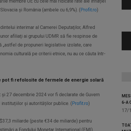
rile membre UE cu cele mai ridicate rate ale inflației
 Slovacia și România (ambele cu 6,9%). (
Profit.ro
)
dintelui interimar al Camerei Deputaţilor, Alfred
e unor afiliaţi ai grupului UDMR să fie respinse de
că „astfel de propuneri legislative izolate, care
mia culturală pe criterii etnice, nu au ce căuta într-
ce pot fi refolosite de fermele de energie solară
t și 27 decembrie 2024 vor fi declarate de Guvern
MESS
6-A 
stituțiilor și autorităților publice. (
Profit.ro
)
17/
e $37,3 miliarde (peste €34 de miliarde) pentru
TOA
 estimări a Fondului Monetar Internaţional (FMI).