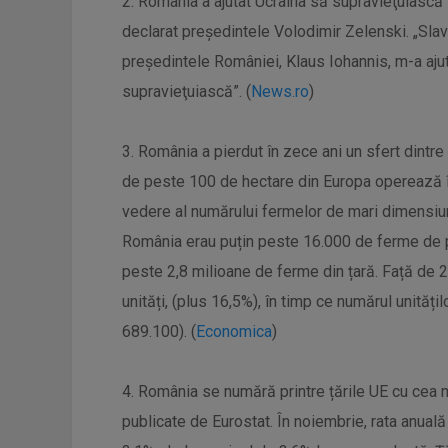
2. România a ajutat Ucraina să supravieţuiască 
declarat preşedintele Volodimir Zelenski. „Sla
preşedintele României, Klaus Iohannis, m-a ajutat
supravieţuiască”. (
News.ro
)
3. România a pierdut în zece ani un sfert dintr
de peste 100 de hectare din Europa operează î
vedere al numărului fermelor de mari dimensiuni,
România erau puțin peste 16.000 de ferme de pe
peste 2,8 milioane de ferme din țară. Față de 
unități, (plus 16,5%), în timp ce numărul unităț
689.100). (
Economica
)
4. România se numără printre țările UE cu cea mai
publicate de Eurostat. În noiembrie, rata anuală