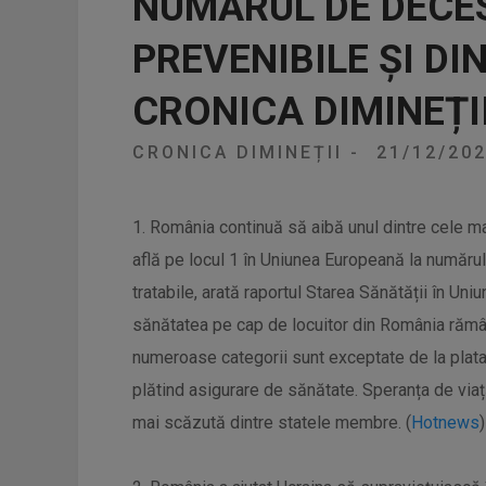
NUMĂRUL DE DECES
PREVENIBILE ȘI DI
CRONICA DIMINEȚI
CRONICA DIMINEȚII
-
21/12/20
1. România continuă să aibă unul dintre cele m
află pe locul 1 în Uniunea Europeană la număru
tratabile, arată raportul Starea Sănătății în Un
sănătatea pe cap de locuitor din România rămân
numeroase categorii sunt exceptate de la plata
plătind asigurare de sănătate. Speranța de via
mai scăzută dintre statele membre. (
Hotnews
)