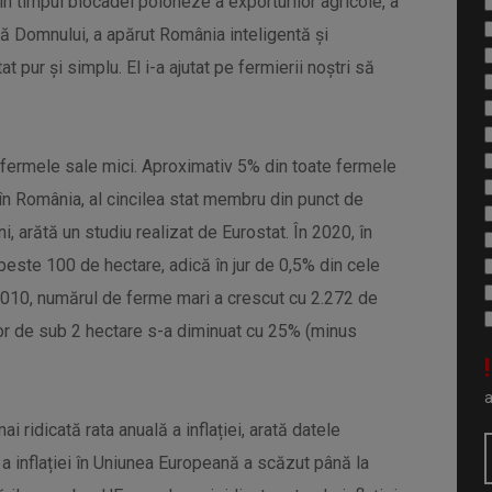
în timpul blocadei poloneze a exporturilor agricole, a
vă Domnului, a apărut România inteligentă şi
 pur şi simplu. El i-a ajutat pe fermierii noştri să
e fermele sale mici. Aproximativ 5% din toate fermele
n România, al cincilea stat membru din punct de
 arătă un studiu realizat de Eurostat. În 2020, în
ste 100 de hectare, adică în jur de 0,5% din cele
2010, numărul de ferme mari a crescut cu 2.272 de
ilor de sub 2 hectare s-a diminuat cu 25% (minus
!
 ridicată rata anuală a inflației, arată datele
 a inflației în Uniunea Europeană a scăzut până la