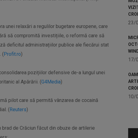
MUZE
VIZI
CRO
23/
a unei relaxări a regulilor bugetare europene, care
ără să compromită investițiile, o reformă care să
MICR
ă deficitul administrațiilor publice ale fiecărui stat
OCTO
WIN
 (
Profit.ro
)
17/
 consolidarea pozițiilor defensive de-a lungul unei
OAME
britanic al Apărării. (
G4Media
)
ART
CRO
10/
hemă pilot care să permită vânzarea de cocaină
al. (
Reuters
)
n brad de Crăciun făcut din obuze de artilerie
ers: