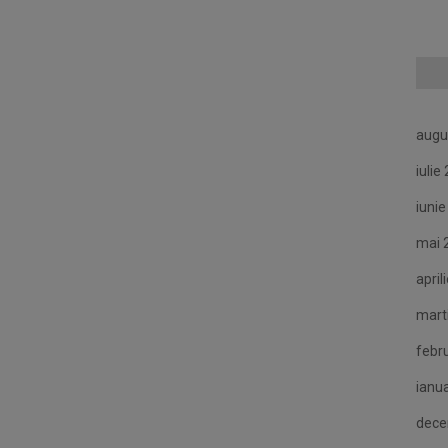
augu
iulie
iuni
mai 
april
mart
febr
ianu
dece