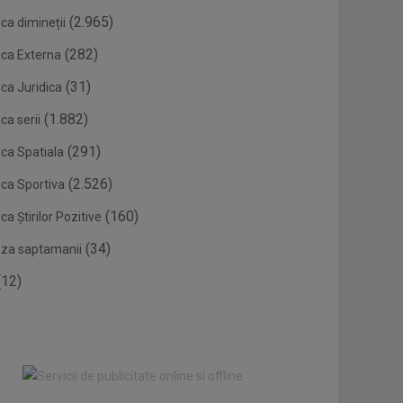
(2.965)
ca dimineții
(282)
ica Externa
(31)
ca Juridica
(1.882)
ca serii
(291)
ica Spatiala
(2.526)
ica Sportiva
(160)
ca Știrilor Pozitive
(34)
eza saptamanii
12)