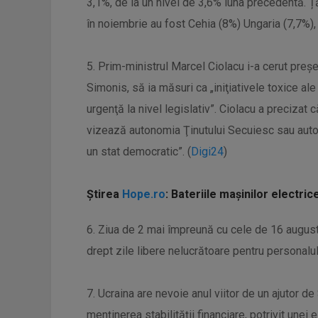
3,1%, de la un nivel de 3,6% luna precedentă. Ță
în noiembrie au fost Cehia (8%) Ungaria (7,7%),
5. Prim-ministrul Marcel Ciolacu i-a cerut preşe
Simonis, să ia măsuri ca „iniţiativele toxice al
urgenţă la nivel legislativ”. Ciolacu a precizat 
vizează autonomia Ţinutului Secuiesc sau autono
un stat democratic”. (
Digi24
)
Știrea
Hope.ro
: Bateriile mașinilor electri
6. Ziua de 2 mai împreună cu cele de 16 augus
drept zile libere nelucrătoare pentru personalul in
7. Ucraina are nevoie anul viitor de un ajutor d
menţinerea stabilităţii financiare, potrivit unei