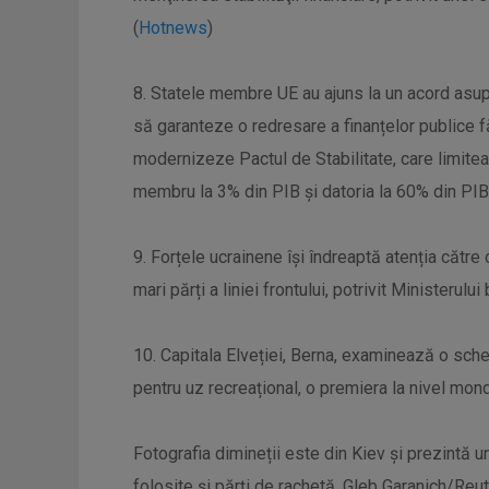
(
Hotnews
)
8. Statele membre UE au ajuns la un acord asupr
să garanteze o redresare a finanțelor publice f
modernizeze Pactul de Stabilitate, care limiteaz
membru la 3% din PIB și datoria la 60% din PIB.
9. Forțele ucrainene își îndreaptă atenția către
mari părți a liniei frontului, potrivit Ministerului 
10. Capitala Elveției, Berna, examinează o sc
pentru uz recreațional, o premiera la nivel mondi
Fotografia dimineții este din Kiev și prezintă u
folosite și părți de rachetă. Gleb Garanich/Reut