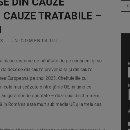
E DIN CAUZE
N CAUZE TRATABILE –
I
23
-
UN COMENTARIU
ai slabe sisteme de sănătate de pe continent și se
E
l de decese din cauze prevenibile și din cauze
iunea Europeană pe anul 2023. Cheltuielile cu
 cele mai scăzute dintre țările UE, în timp ce
 asigurărilor de sănătate – doar unul din 3 români
ță în România este mult sub media UE și a treia cea
A