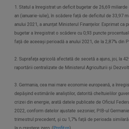
1. Statul a înregistrat un deficit bugetar de 26,69 miliarde
an (ianuarie-iulie), în scădere față de deficitul de 33,97 m
anului 2021, a anunțat Ministerul Finanțelor. Exprimat ca p
bugetar a înregistrat o scădere cu 0,93 puncte procentual
față de aceeași perioadă a anului 2021, de la 2,87% din PI
2. Suprafaţa agricolă afectată de secetă a ajuns, joi, la 
raportării centralizate de Ministerul Agriculturii şi Dezvoltă
3. Germania, cea mai mare economie europeană, a înregistr
depășind estimările analiștilor, datorită cheltuielilor guve
crizei din energie, arată datele publicate de Oficiul Federa
2022, conform datelor ajustate sezonier, PIB-ul Germanie
trimestrul precedent, și cu 1,7% față de perioada similară 
la o creștere zero. (
Profit.ro
)