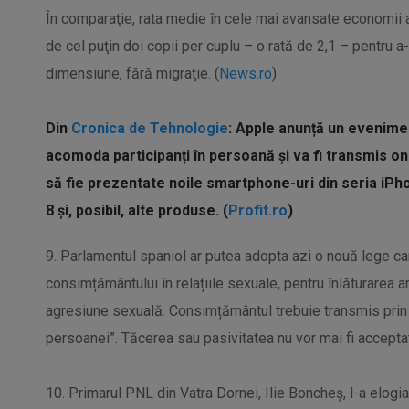
În comparaţie, rata medie în cele mai avansate economii al
de cel puţin doi copii per cuplu – o rată de 2,1 – pentru a
dimensiune, fără migraţie. (
News.ro
)
Din
Cronica de Tehnologie
: Apple anunță un evenime
acomoda participanți în persoană și va fi transmis onl
să fie prezentate noile smartphone-uri din seria iP
8 și, posibil, alte produse. (
Profit.ro
)
9. Parlamentul spaniol ar putea adopta azi o nouă lege ca
consimțământului în relațiile sexuale, pentru înlăturarea am
agresiune sexuală. Consimțământul trebuie transmis prin 
persoanei”. Tăcerea sau pasivitatea nu vor mai fi accepta
10. Primarul PNL din Vatra Dornei, Ilie Boncheș, l-a elogia