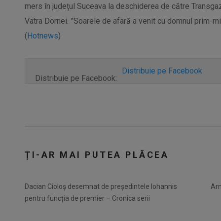
mers în județul Suceava la deschiderea de către Transgaz
Vatra Dornei. ”Soarele de afară a venit cu domnul prim-minis
(
Hotnews
)
Distribuie pe Facebook
Distribuie pe Facebook:
ȚI-AR MAI PUTEA PLĂCEA
Dacian Cioloș desemnat de președintele Iohannis
Arm
pentru funcția de premier – Cronica serii