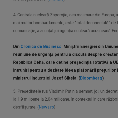
4. Centrala nucleară Zaporojie, cea mai mare din Europa, af
mai multor bombardamente, este ”total deconectată” de la 
comunicaţie, a anunţat joi agenţia nucleară ucraineană En
Din
Cronica de Business
: Miniștrii Energiei din Uniu
reuniune de urgență pentru a discuta despre creștere
Republica Cehă, care deține președinția rotativă a U
întruniri pentru a dezbate ideea plafonării prețurilor 
ministrul Industriei Jozef Sikela. (
Bloomberg
)
5. Preşedintele rus Vladimir Putin a semnat, joi, un decret
la 1,9 milioane la 2,04 milioane, în contextul în care războ
desfăşurare. (
News.ro
)