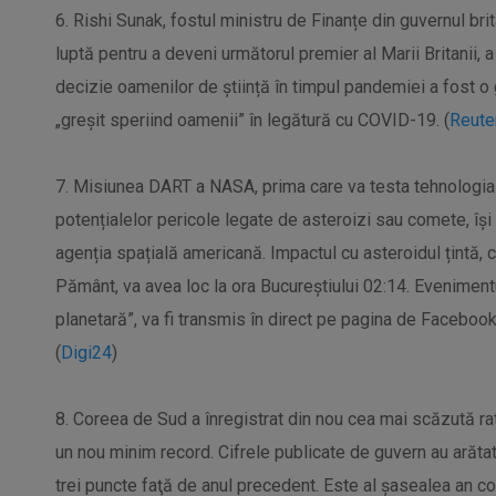
6. Rishi Sunak, fostul ministru de Finanțe din guvernul brit
luptă pentru a deveni următorul premier al Marii Britanii, 
decizie oamenilor de știință în timpul pandemiei a fost o
„greșit speriind oamenii” în legătură cu COVID-19. (
Reute
7. Misiunea DART a NASA, prima care va testa tehnologia
potențialelor pericole legate de asteroizi sau comete, își
agenția spațială americană. Impactul cu asteroidul țintă, 
Pământ, va avea loc la ora Bucureștiului 02:14. Eveniment
planetară”, va fi transmis în direct pe pagina de Faceboo
(
Digi24
)
8. Coreea de Sud a înregistrat din nou cea mai scăzută rată
un nou minim record. Cifrele publicate de guvern au arătat
trei puncte faţă de anul precedent. Este al şasealea an c