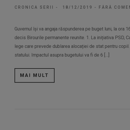
CRONICA SERII
-
18/12/2019
-
FĂRĂ COMEN
Guvernul își va angaja răspunderea pe buget luni, la ora 16.
decis Birourile permanente reunite. 1. La inițiativa PSD, 
lege care prevede dublarea alocației de stat pentru copi
statului. Impactul asupra bugetului va fi de 6 […]
MAI MULT