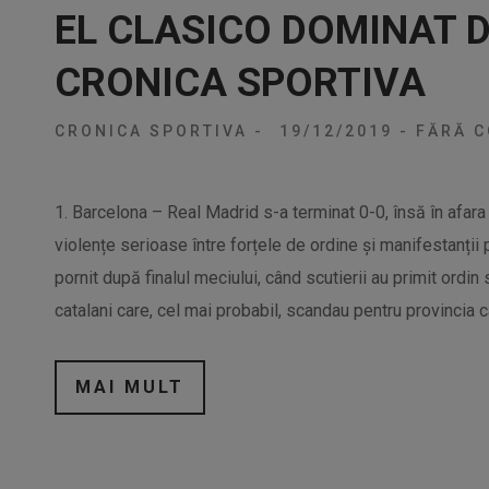
EL CLASICO DOMINAT D
CRONICA SPORTIVA
CRONICA SPORTIVA
-
19/12/2019
-
FĂRĂ C
1. Barcelona – Real Madrid s-a terminat 0-0, însă în afar
violențe serioase între forțele de ordine și manifestanții
pornit după finalul meciului, când scutierii au primit ord
catalani care, cel mai probabil, scandau pentru provincia c
MAI MULT