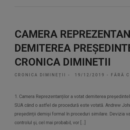
CAMERA REPREZENTAN
DEMITEREA PREȘEDINT
CRONICA DIMINETII
CRONICA DIMINEȚII
-
19/12/2019
-
FĂRĂ C
1. Camera Reprezentanților a votat demiterea președintelui
SUA când o astfel de procedură este votată. Andrew Johns
președinții demiși formal în proceduri similare. Devizia va
controlul și, cel mai probabil, vor […]