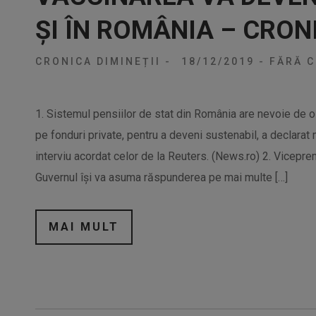
ȘI ÎN ROMÂNIA – CRON
CRONICA DIMINEȚII
-
18/12/2019
-
FĂRĂ C
1. Sistemul pensiilor de stat din România are nevoie de o 
pe fonduri private, pentru a deveni sustenabil, a declarat m
interviu acordat celor de la Reuters. (News.ro) 2. Vicepr
Guvernul îşi va asuma răspunderea pe mai multe […]
MAI MULT