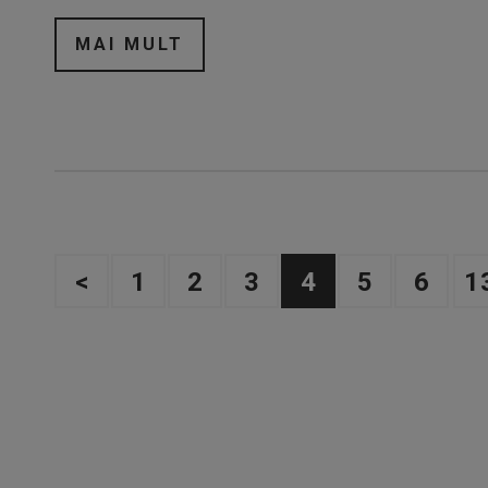
MAI MULT
<
1
2
3
4
5
6
1