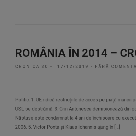
ROMÂNIA ÎN 2014 – CR
CRONICA 30
-
17/12/2019
-
FĂRĂ COMENTA
Politic: 1. UE ridică restricțiile de acces pe piață muncii p
USL se destrămă. 3. Crin Antonescu demisionează din pozi
Năstase este condamnat la 4 ani de închisoare cu executa
2006. 5. Victor Ponta și Klaus Iohannis ajung în […]