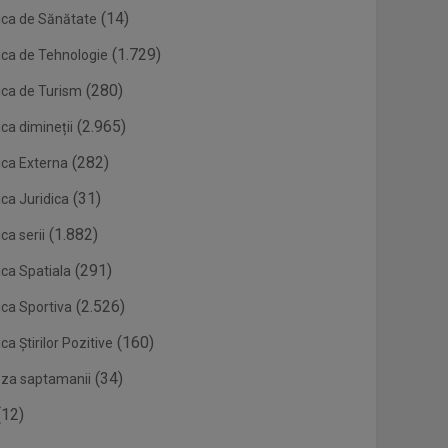
(14)
ica de Sănătate
(1.729)
ica de Tehnologie
(280)
ica de Turism
(2.965)
ca dimineții
(282)
ica Externa
(31)
ca Juridica
(1.882)
ca serii
(291)
ica Spatiala
(2.526)
ica Sportiva
(160)
ca Știrilor Pozitive
(34)
eza saptamanii
12)