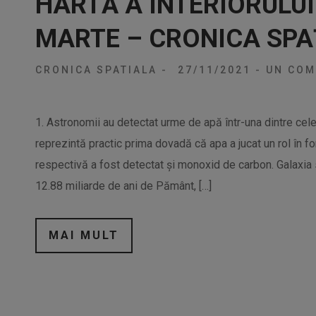
HARTĂ A INTERIORULUI
MARTE – CRONICA SPA
CRONICA SPATIALA
-
27/11/2021
-
UN COM
1. Astronomii au detectat urme de apă într-una dintre cel
reprezintă practic prima dovadă că apa a jucat un rol în for
respectivă a fost detectat și monoxid de carbon. Galaxi
12.88 miliarde de ani de Pământ, […]
MAI MULT