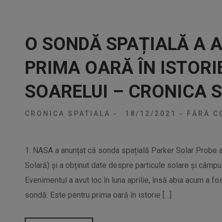
O SONDĂ SPAȚIALĂ A 
PRIMA OARĂ ÎN ISTORI
SOARELUI – CRONICA 
CRONICA SPATIALA
-
18/12/2021
-
FĂRĂ C
1. NASA a anunțat că sonda spațială Parker Solar Probe a
Solară) și a obținut date despre particule solare și câmp
Evenimentul a avut loc în luna aprilie, însă abia acum a fo
sondă. Este pentru prima oară în istorie […]