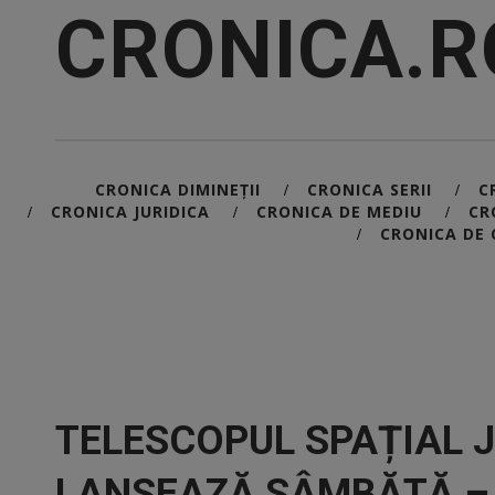
CRONICA.R
CRONICA DIMINEȚII
CRONICA SERII
C
/
/
CRONICA JURIDICA
CRONICA DE MEDIU
CR
/
/
/
CRONICA DE 
/
TELESCOPUL SPAȚIAL 
LANSEAZĂ SÂMBĂTĂ –