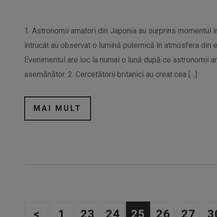
1. Astronomii amatori din Japonia au surprins momentul în 
întrucât au observat o lumină puternică în atmosfera din 
Evenimentul are loc la numai o lună după ce astronomii am
asemănător. 2. Cercetătorii britanici au creat cea […]
MAI MULT
<
1
23
24
25
26
27
3