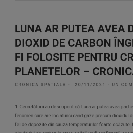
LUNA AR PUTEA AVEA D
DIOXID DE CARBON ÎN
FI FOLOSITE PENTRU C
PLANETELOR – CRONIC
CRONICA SPATIALA
-
20/11/2021
-
UN COM
1. Cercetătorii au descoperit că Luna ar putea avea pache
fenomen care are loc atunci când gaze precum dioxidul d
fel de depozite din cauza temperaturilor foarte scăzute. P