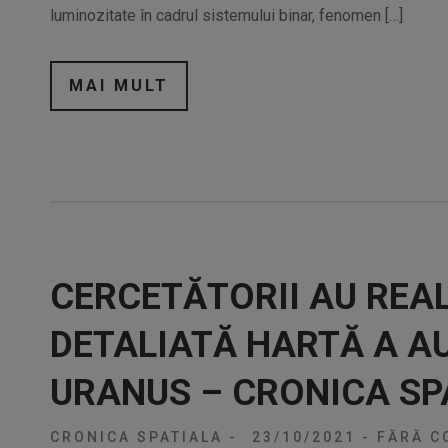
luminozitate în cadrul sistemului binar, fenomen […]
MAI MULT
CERCETĂTORII AU REAL
DETALIATĂ HARTĂ A A
URANUS – CRONICA SP
CRONICA SPATIALA
-
23/10/2021
-
FĂRĂ C