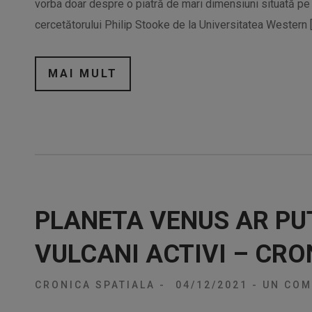
vorba doar despre o piatră de mari dimensiuni situată pe m
cercetătorului Philip Stooke de la Universitatea Western 
MAI MULT
PLANETA VENUS AR PU
VULCANI ACTIVI – CRO
CRONICA SPATIALA
-
04/12/2021
-
UN COM