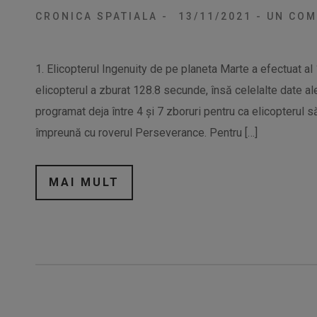
CRONICA SPATIALA
-
13/11/2021
-
UN COM
1. Elicopterul Ingenuity de pe planeta Marte a efectuat al 1
elicopterul a zburat 128.8 secunde, însă celelalte date ale
programat deja între 4 și 7 zboruri pentru ca elicopterul să
împreună cu roverul Perseverance. Pentru […]
MAI MULT