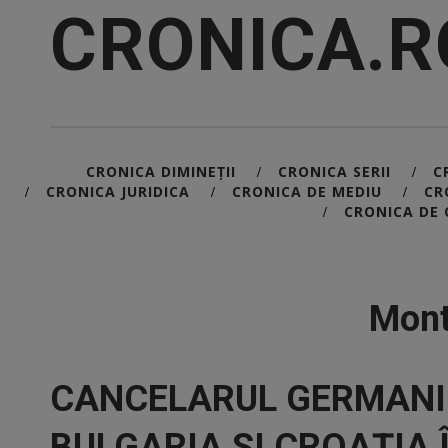
CRONICA.R
CRONICA DIMINEȚII
CRONICA SERII
C
/
/
CRONICA JURIDICA
CRONICA DE MEDIU
CR
/
/
/
CRONICA DE 
/
Mont
CANCELARUL GERMANIE
BULGARIA ȘI CROAȚIA 