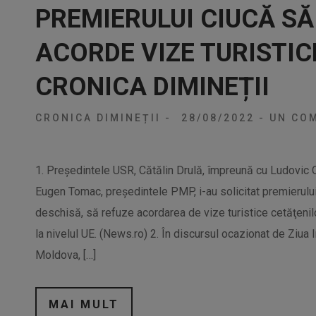
PREMIERULUI CIUCĂ SĂ
ACORDE VIZE TURISTIC
CRONICA DIMINEȚII
CRONICA DIMINEȚII
-
28/08/2022
-
UN COM
1. Preşedintele USR, Cătălin Drulă, împreună cu Ludovic O
Eugen Tomac, preşedintele PMP, i-au solicitat premierului
deschisă, să refuze acordarea de vize turistice cetăţenilo
la nivelul UE. (News.ro) 2. În discursul ocazionat de Ziua
Moldova, […]
MAI MULT