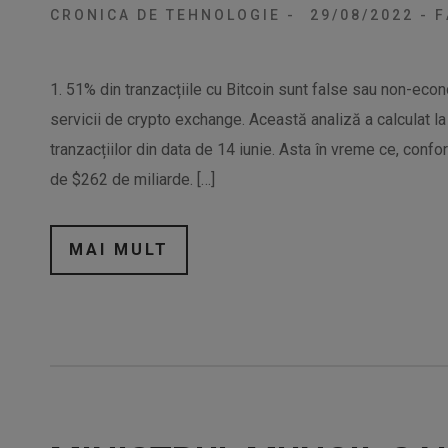
CRONICA DE TEHNOLOGIE
-
29/08/2022
-
F
1. 51% din tranzacțiile cu Bitcoin sunt false sau non-econ
servicii de crypto exchange. Această analiză a calculat la
tranzacțiilor din data de 14 iunie. Asta în vreme ce, conform
de $262 de miliarde. […]
MAI MULT