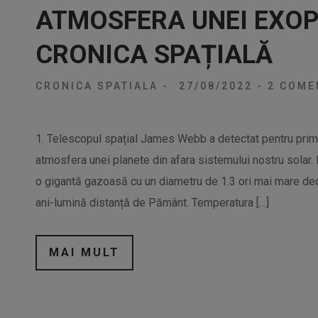
ATMOSFERA UNEI EXOP
CRONICA SPAȚIALĂ
CRONICA SPATIALA
-
27/08/2022
-
2 COMEN
1. Telescopul spațial James Webb a detectat pentru prima
atmosfera unei planete din afara sistemului nostru sola
o gigantă gazoasă cu un diametru de 1.3 ori mai mare decâ
ani-lumină distanță de Pământ. Temperatura […]
MAI MULT