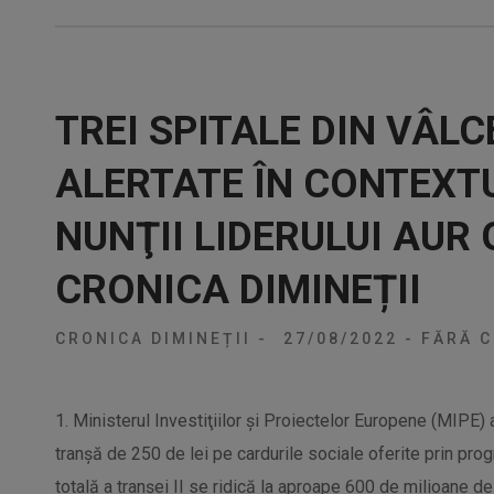
TREI SPITALE DIN VÂL
ALERTATE ÎN CONTEXT
NUNŢII LIDERULUI AUR
CRONICA DIMINEȚII
CRONICA DIMINEȚII
-
27/08/2022
-
FĂRĂ C
1. Ministerul Investiţiilor şi Proiectelor Europene (MIPE) a
tranşă de 250 de lei pe cardurile sociale oferite prin pro
totală a tranşei II se ridică la aproape 600 de milioane de