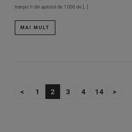
tranşei II din ajutorul de 1.000 de […]
MAI MULT
<
1
2
3
4
14
>