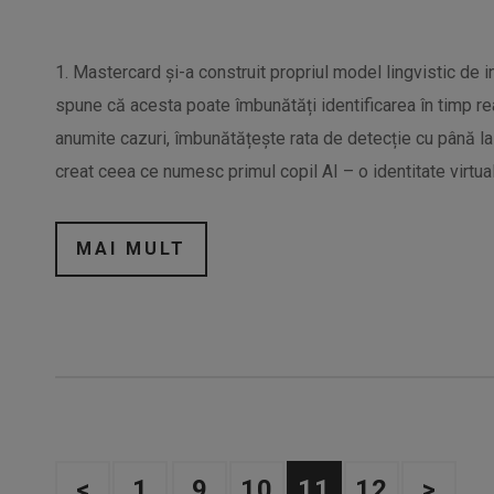
1. Mastercard și-a construit propriul model lingvistic de i
spune că acesta poate îmbunătăți identificarea în timp real
anumite cazuri, îmbunătățește rata de detecție cu până la
creat ceea ce numesc primul copil AI – o identitate virtual
MAI MULT
<
1
9
10
11
12
>