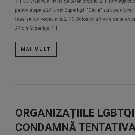
1. FCU Craiova a învins pe teren propriu, 2-1, formaţia b
pentru etapa a 24-a din Superligă. ”Câinii” sunt pe ultimu
faze se pot vedea aici. 2. FC Botoşani a învins pe teren pro
24 din Superliga. 3. […]
MAI MULT
ORGANIZAȚIILE LGBTQ
CONDAMNĂ TENTATIVA