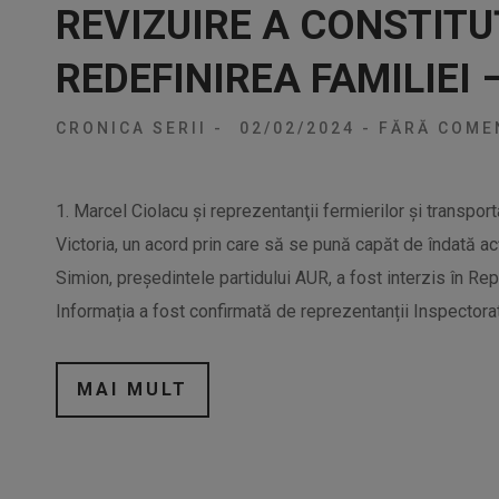
REVIZUIRE A CONSTITU
REDEFINIREA FAMILIEI 
CRONICA SERII
-
02/02/2024
-
FĂRĂ COMEN
1. Marcel Ciolacu şi reprezentanţii fermierilor şi transporta
Victoria, un acord prin care să se pună capăt de îndată ac
Simion, preşedintele partidului AUR, a fost interzis în Re
Informația a fost confirmată de reprezentanții Inspectorat
MAI MULT