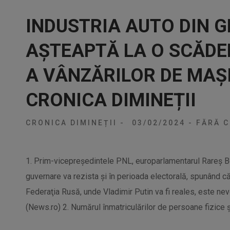
INDUSTRIA AUTO DIN 
AȘTEAPTĂ LA O SCĂDE
A VÂNZĂRILOR DE MAȘI
CRONICA DIMINEȚII
CRONICA DIMINEȚII
-
03/02/2024
-
FĂRĂ C
1. Prim-vicepreşedintele PNL, europarlamentarul Rareş Bo
guvernare va rezista şi în perioada electorală, spunând că, 
Federaţia Rusă, unde Vladimir Putin va fi reales, este nevo
(News.ro) 2. Numărul înmatriculărilor de persoane fizice și