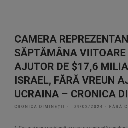
CAMERA REPREZENTAN
SĂPTĂMÂNA VIITOARE 
AJUTOR DE $17,6 MILI
ISRAEL, FĂRĂ VREUN 
UCRAINA – CRONICA DI
CRONICA DIMINEȚII
-
04/02/2024
-
FĂRĂ C
1. Cea mai mare problemă cu care se confruntă constructor