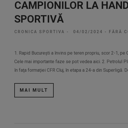
CAMPIONILOR LA HAND
SPORTIVĂ
CRONICA SPORTIVA
-
04/02/2024
-
FĂRĂ C
1. Rapid Bucureşti a învins pe teren propriu, scor 2-1, pe O
Cele mai importante faze se pot vedea aici. 2. Petrolul Plo
în faţa formaţiei CFR Cluj, în etapa a 24-a din Superligă. D
MAI MULT