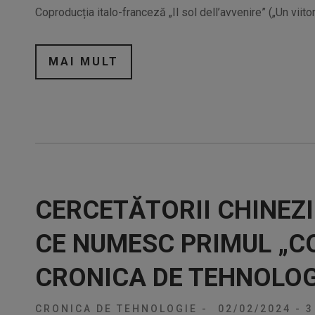
Coproducția italo-franceză „Il sol dell’avvenire” („Un viito
MAI MULT
CERCETĂTORII CHINEZI
CE NUMESC PRIMUL „CO
CRONICA DE TEHNOLOG
CRONICA DE TEHNOLOGIE
-
02/02/2024
-
3