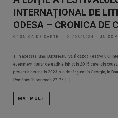
INTERNAȚIONAL DE LIT
ODESA – CRONICA DE 
CRONICA DE CARTE
-
04/02/2024
-
UN COM
1. În această lună, Bucureștiul va fi gazda Festivalului int
eveniment literar de tradiție inițiat în 2015 care, din cauza 
proiect itinerant: în 2023 s-a desfășurat în Georgia, la Batu
României în perioada 22-25 […]
MAI MULT