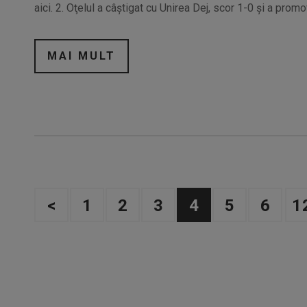
aici. 2. Oţelul a câștigat cu Unirea Dej, scor 1-0 şi a promo
MAI MULT
<
1
2
3
4
5
6
1