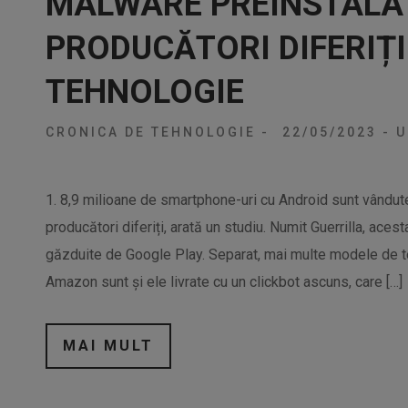
MALWARE PREINSTALAT
PRODUCĂTORI DIFERIȚI
TEHNOLOGIE
CRONICA DE TEHNOLOGIE
-
22/05/2023
-
U
1. 8,9 milioane de smartphone-uri cu Android sunt vândut
producători diferiți, arată un studiu. Numit Guerrilla, acest
găzduite de Google Play. Separat, mai multe modele de t
Amazon sunt și ele livrate cu un clickbot ascuns, care […]
MAI MULT