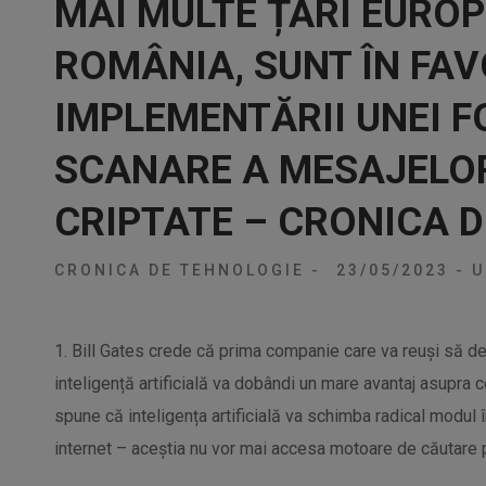
MAI MULTE ȚĂRI EUROP
ROMÂNIA, SUNT ÎN FA
IMPLEMENTĂRII UNEI F
SCANARE A MESAJELOR
CRIPTATE – CRONICA 
CRONICA DE TEHNOLOGIE
-
23/05/2023
-
U
1. Bill Gates crede că prima companie care va reuși să d
inteligență artificială va dobândi un mare avantaj asupra 
spune că inteligența artificială va schimba radical modul în
internet – aceștia nu vor mai accesa motoare de căutare