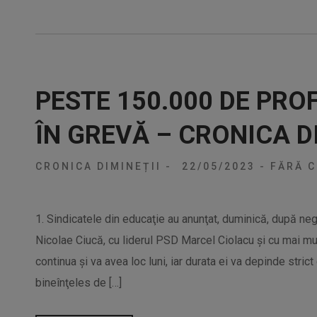
PESTE 150.000 DE PRO
ÎN GREVĂ – CRONICA D
CRONICA DIMINEȚII
-
22/05/2023
-
FĂRĂ C
1. Sindicatele din educaţie au anunţat, duminică, după nego
Nicolae Ciucă, cu liderul PSD Marcel Ciolacu şi cu mai mul
continua şi va avea loc luni, iar durata ei va depinde stric
bineînţeles de […]