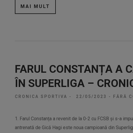
MAI MULT
FARUL CONSTANȚA A C
ÎN SUPERLIGA – CRONI
CRONICA SPORTIVA
-
22/05/2023
-
FĂRĂ C
1. Farul Constanța a revenit de la 0-2 cu FCSB și s-a impu
antrenată de Gică Hagi este noua campioană din Superlig