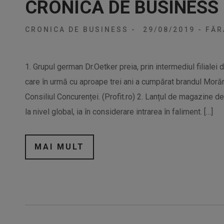
CRONICA DE BUSINESS
CRONICA DE BUSINESS
-
29/08/2019
-
FĂR
1. Grupul german Dr.Oetker preia, prin intermediul filiale
care în urmă cu aproape trei ani a cumpărat brandul Morări
Consiliul Concurenței. (Profit.ro) 2. Lanțul de magazine d
la nivel global, ia în considerare intrarea în faliment. […]
MAI MULT