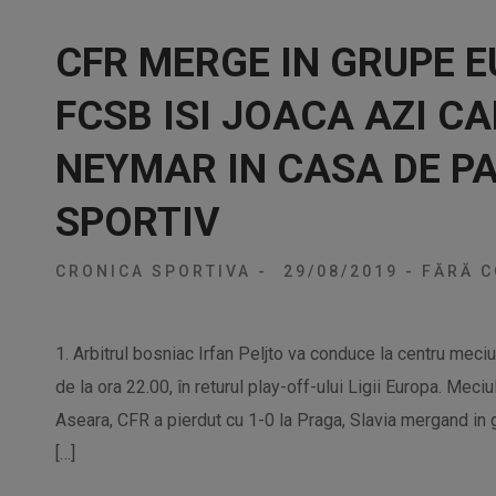
CFR MERGE IN GRUPE E
FCSB ISI JOACA AZI CA
NEYMAR IN CASA DE PA
SPORTIV
CRONICA SPORTIVA
-
29/08/2019
-
FĂRĂ C
1. Arbitrul bosniac Irfan Peljto va conduce la centru mec
de la ora 22.00, în returul play-off-ului Ligii Europa. Meci
Aseara, CFR a pierdut cu 1-0 la Praga, Slavia mergand in g
[…]