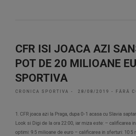
CFR ISI JOACA AZI SA
POT DE 20 MILIOANE E
SPORTIVA
CRONICA SPORTIVA
-
28/08/2019
-
FĂRĂ C
1. CFR joaca azi la Praga, dupa 0-1 acasa cu Slavia sapt
Look si Digi de la ora 22:00, iar miza este: – calificarea i
optimi: 9.5 milioane de euro – calificarea in sferturi: 10.5 