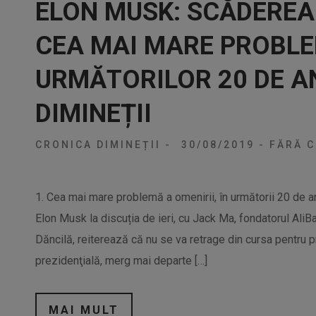
ELON MUSK: SCĂDEREA 
CEA MAI MARE PROBL
URMĂTORILOR 20 DE A
DIMINEȚII
CRONICA DIMINEȚII
-
30/08/2019
-
FĂRĂ C
1. Cea mai mare problemă a omenirii, în următorii 20 de ani
Elon Musk la discuția de ieri, cu Jack Ma, fondatorul AliB
Dăncilă, reiterează că nu se va retrage din cursa pentru p
prezidenţială, merg mai departe […]
MAI MULT