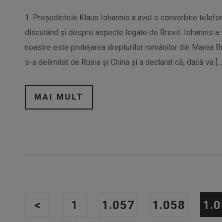
1. Preşedintele Klaus Iohannis a avut o convorbire telefo
discutând şi despre aspecte legate de Brexit. Iohannis a t
noastre este protejarea drepturilor românilor din Marea Br
s-a delimitat de Rusia și China și a declarat că, dacă va […
MAI MULT
<
1
1.057
1.058
1.