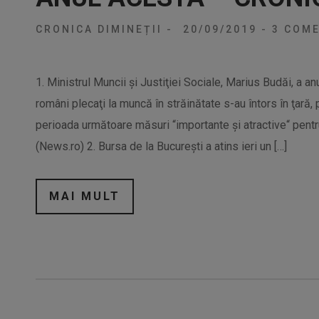
CRONICA DIMINEȚII
-
20/09/2019
-
3 COME
1. Ministrul Muncii şi Justiţiei Sociale, Marius Budăi, a a
români plecaţi la muncă în străinătate s-au întors în ţară,
perioada următoare măsuri “importante şi atractive“ pentr
(News.ro) 2. Bursa de la București a atins ieri un […]
MAI MULT