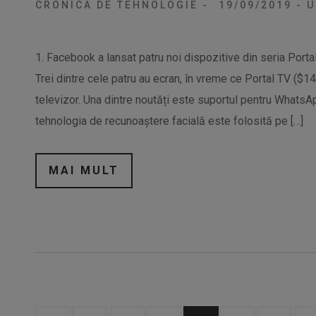
CRONICA DE TEHNOLOGIE
-
19/09/2019
-
U
1. Facebook a lansat patru noi dispozitive din seria Portal
Trei dintre cele patru au ecran, în vreme ce Portal TV ($
televizor. Una dintre noutăți este suportul pentru WhatsApp
tehnologia de recunoaștere facială este folosită pe […]
MAI MULT