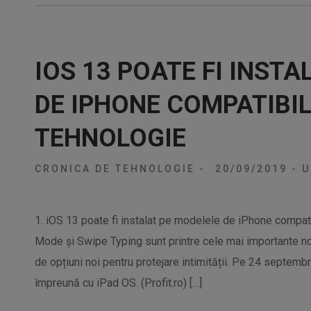
IOS 13 POATE FI INST
DE IPHONE COMPATIBIL
TEHNOLOGIE
CRONICA DE TEHNOLOGIE
-
20/09/2019
-
U
1. iOS 13 poate fi instalat pe modelele de iPhone compati
Mode și Swipe Typing sunt printre cele mai importante nou
de opțiuni noi pentru protejare intimității. Pe 24 septembr
împreună cu iPad OS. (Profit.ro) […]