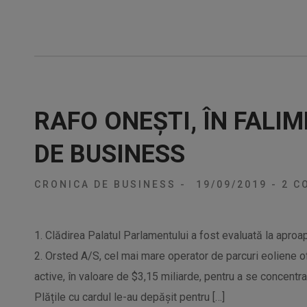
RAFO ONEȘTI, ÎN FALI
DE BUSINESS
CRONICA DE BUSINESS
-
19/09/2019
-
2 CO
1. Clădirea Palatul Parlamentului a fost evaluată la aproa
2. Orsted A/S, cel mai mare operator de parcuri eoliene of
active, în valoare de $3,15 miliarde, pentru a se concentr
Plățile cu cardul le-au depășit pentru […]