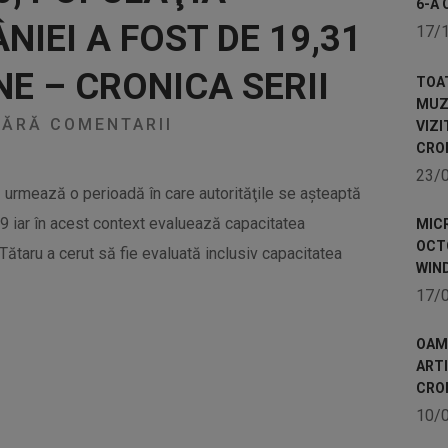
6-A 
IEI A FOST DE 19,31
17/
E – CRONICA SERII
TOA
MUZE
ĂRĂ COMENTARII
VIZI
CRO
23/
că urmează o perioadă în care autorităţile se aşteaptă
9 iar în acest context evaluează capacitatea
MICR
OCTO
. Tătaru a cerut să fie evaluată inclusiv capacitatea
WIN
17/
OAME
ART
CRO
10/