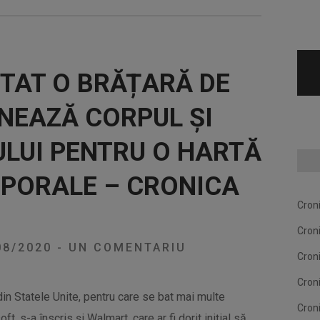
TAT O BRĂȚARĂ DE
NEAZĂ CORPUL ȘI
LUI PENTRU O HARTĂ
RPORALE – CRONICA
Cron
Cron
08/2020
-
UN COMENTARIU
Cron
Cron
din Statele Unite, pentru care se bat mai multe
Cron
, s-a înscris și Walmart, care ar fi dorit inițial să