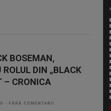
A
CK BOSEMAN,
 ROLUL DIN „BLACK
T – CRONICA
20
-
FĂRĂ COMENTARII
!