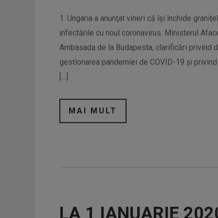
1. Ungaria a anunţat vineri că îşi închide graniţ
infectările cu noul coronavirus. Ministerul Afac
Ambasada de la Budapesta, clarificări privind de
gestionarea pandemiei de COVID-19 şi privind 
[…]
MAI MULT
LA 1 IANUARIE 202