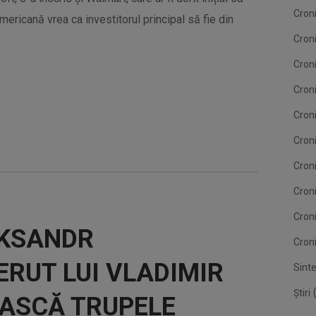
Cron
ericană vrea ca investitorul principal să fie din
Cron
Cron
Croni
Cron
Croni
Croni
Cron
Cron
EKSANDR
Croni
ERUT LUI VLADIMIR
Sint
(
Știri
EASCĂ TRUPELE