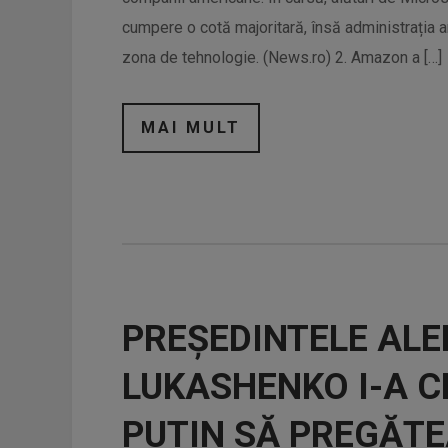
cumpere o cotă majoritară, însă administrația am
zona de tehnologie. (News.ro) 2. Amazon a […]
MAI MULT
PREȘEDINTELE AL
LUKASHENKO I-A C
PUTIN SĂ PREGĂT