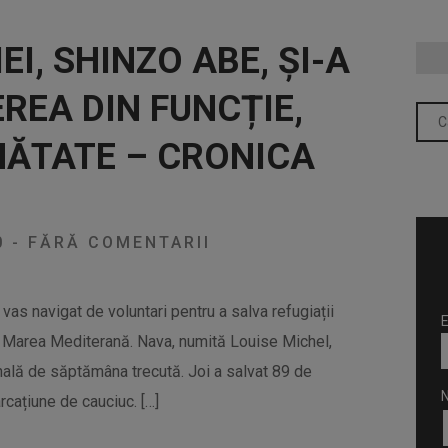
I, SHINZO ABE, ȘI-A
EA DIN FUNCȚIE,
NĂTATE – CRONICA
0
-
FĂRĂ COMENTARII
 vas navigat de voluntari pentru a salva refugiații
E
e Marea Mediterană. Nava, numită Louise Michel,
nală de săptămâna trecută. Joi a salvat 89 de
rcațiune de cauciuc. […]