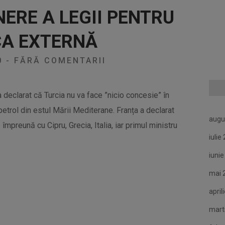
NERE A LEGII PENTRU
CA EXTERNĂ
0
-
FĂRĂ COMENTARII
declarat că Turcia nu va face ”nicio concesie” în
petrol din estul Mării Mediterane. Franța a declarat
augu
e împreună cu Cipru, Grecia, Italia, iar primul ministru
iulie
iuni
mai 
april
mart