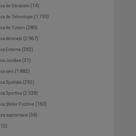
(14)
ica de Sănătate
(1.730)
ica de Tehnologie
(280)
ica de Turism
(2.967)
ca dimineții
(282)
ica Externa
(31)
ca Juridica
(1.882)
ca serii
(292)
ica Spatiala
(2.528)
ica Sportiva
(160)
ca Știrilor Pozitive
(34)
eza saptamanii
12)