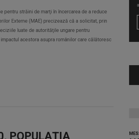
ele pentru străini de marţi în încercarea de a reduce
erilor Externe (MAE) precizează că a solicitat, prin
ciziile luate de autorităţile ungare pentru
impactul acestora asupra românilor care călătoresc
0, POPULAŢIA
MESS