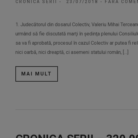
CRONICA SERII
-
23/07/2018
-
FĂRĂ COMEN
1. Judecătorul din dosarul Colectiv, Valeriu Mihai Terceanu
urmând să fie discutată marţi în şedinţa plenului Consiliul
sa va fi aprobată, procesul în cazul Colectiv ar putea fi re
nici oarbă, nici dreaptă, ci asemeni statului român, […]
MAI MULT