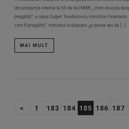
din producția internă la 55 de lei/MWh. „Vom discuta desp
pregătiți”, a spus Eugen Teodorovici, ministrul Finantelor
vom fi pregătiți”, ministrul a răspuns „și peste ani de […]
MAI MULT
<
1
183
184
185
186
187