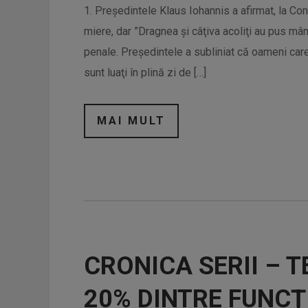
1. Preşedintele Klaus Iohannis a afirmat, la Con
miere, dar ”Dragnea şi câţiva acoliţi au pus m
penale. Preşedintele a subliniat că oameni car
sunt luaţi în plină zi de […]
MAI MULT
CRONICA SERII – 
20% DINTRE FUNCŢ