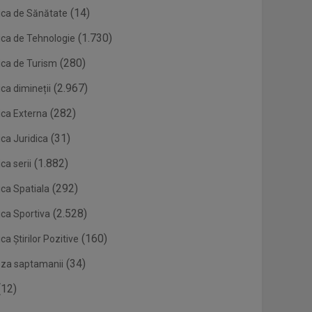
(14)
ica de Sănătate
(1.730)
ica de Tehnologie
(280)
ica de Turism
(2.967)
ca dimineții
(282)
ica Externa
(31)
ca Juridica
(1.882)
ca serii
(292)
ica Spatiala
(2.528)
ica Sportiva
(160)
ca Știrilor Pozitive
(34)
eza saptamanii
12)