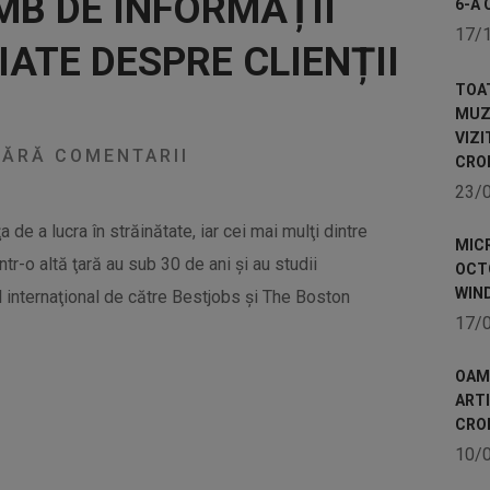
MB DE INFORMAȚII
6-A 
17/
IATE DESPRE CLIENȚII
TOA
MUZE
VIZI
ĂRĂ COMENTARII
CRO
23/
 de a lucra în străinătate, iar cei mai mulţi dintre
MICR
tr-o altă ţară au sub 30 de ani şi au studii
OCTO
WIN
el internaţional de către Bestjobs şi The Boston
17/
OAME
ART
CRO
10/