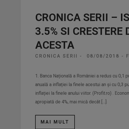
CRONICA SERII – I
3.5% SI CRESTERE
ACESTA
CRONICA SERII
-
08/08/2018
-
F
1. Banca Națională a României a redus cu 0,1 pu
anuală a inflației la finele acestui an și cu 0,3
inflației la finele anului viitor. (Profit.ro) . E
apropiată de 4%, mai mică decât […]
MAI MULT