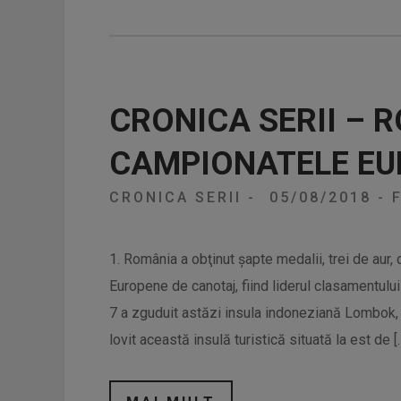
CRONICA SERII – R
CAMPIONATELE EU
CRONICA SERII
-
05/08/2018
-
F
1. România a obţinut şapte medalii, trei de aur
Europene de canotaj, fiind liderul clasamentulu
7 a zguduit astăzi insula indoneziană Lombok, 
lovit această insulă turistică situată la est de [