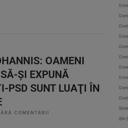
Cron
Cron
Cron
Croni
Cron
Croni
IOHANNIS: OAMENI
Croni
SĂ-ŞI EXPUNĂ
Cron
I-PSD SUNT LUAŢI ÎN
Cron
Croni
E
Sint
ĂRĂ COMENTARII
(
Știri