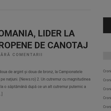
OMANIA, LIDER LA
ROPENE DE CANOTAJ
ĂRĂ COMENTARII
Cron
, doua de argint și doua de bronz, la Campionatele
i pe naţiuni. (News.ro) 2. Un cutremur cu magnitudinea
Cron
la o săptămână după ce un alt cutremur puternic a
Cron
…]
Cron
Cron