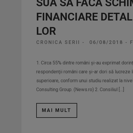
SUA SĂ FACĂ SCHI
FINANCIARE DETAL
LOR
CRONICA SERII
-
06/08/2018
-
F
1. Circa 55% dintre români şi-au exprimat dorinţa
respondenţii români care şi-ar dori să lucreze în
superioare, conform unui studiu realizat la niv
Consulting Group. (News.ro) 2. Consiliul […]
MAI MULT