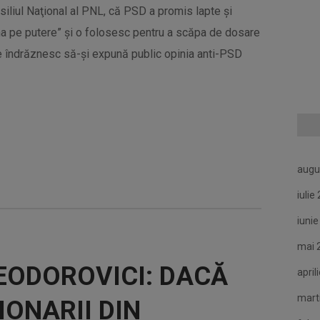
siliul Naţional al PNL, că PSD a promis lapte şi
âna pe putere” şi o folosesc pentru a scăpa de dosare
e îndrăznesc să-şi expună public opinia anti-PSD
augu
iulie
iuni
mai 
TEODOROVICI: DACĂ
april
mart
IONARII DIN