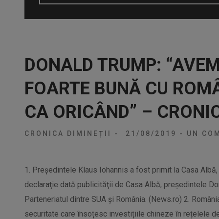
DONALD TRUMP: “AVEM
FOARTE BUNĂ CU ROMÂ
CA ORICÂND” – CRONIC
CRONICA DIMINEȚII
-
21/08/2019
-
UN COM
1. Preşedintele Klaus Iohannis a fost primit la Casa Albă
declaraţie dată publicităţii de Casa Albă, preşedintele Do
Parteneriatul dintre SUA şi România. (News.ro) 2. România
securitate care însoțesc investițiile chineze în rețelele d