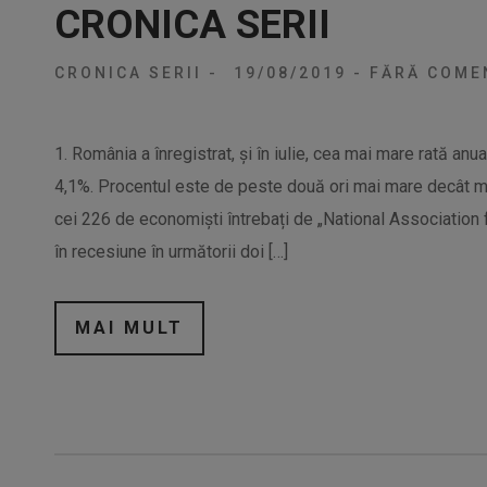
CRONICA SERII
CRONICA SERII
-
19/08/2019
-
FĂRĂ COMEN
1. România a înregistrat, şi în iulie, cea mai mare rată anua
4,1%. Procentul este de peste două ori mai mare decât me
cei 226 de economiști întrebați de „National Associatio
în recesiune în următorii doi […]
MAI MULT