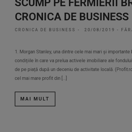
SCUMP PE FERMIERII BR
CRONICA DE BUSINESS
CRONICA DE BUSINESS
-
20/08/2019
-
FĂR
1. Morgan Stanley, una dintre cele mai mari și importante bă
condițiile în care va prelua activele imobiliare ale fondul
de pe piață după un deceniu de activitate locală. (Profit.r
cel mai mare profit din […]
MAI MULT