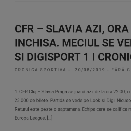
CFR – SLAVIA AZI, ORA
INCHISA. MECIUL SE V
SI DIGISPORT 1 I CRON
CRONICA SPORTIVA
-
20/08/2019
-
FĂRĂ C
1. CFR Cluj – Slavia Praga se joacă azi, de la ora 22:00, 
23.000 de bilete. Partida se vede pe Look si Digi. Nicusor S
Returul este peste o saptamana. Echipa care se califica m
Europa League. […]