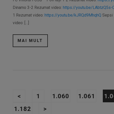
Dinamo 3-2 Rezumat video:
https://youtu.be/LAbtzQ5s-
1 Rezumat video:
https://youtu.be/kJRQd9MhqhQ
Sepsi 
video: […]
MAI MULT
<
1
1.060
1.061
1.
1.182
>