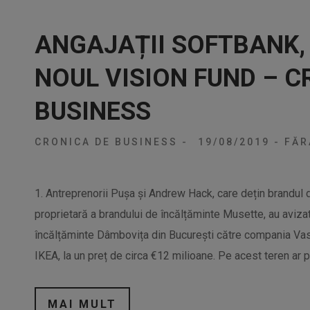
ANGAJAȚII SOFTBANK, 
NOUL VISION FUND – C
BUSINESS
CRONICA DE BUSINESS
-
19/08/2019
-
FĂR
1. Antreprenorii Pușa și Andrew Hack, care dețin brandul d
proprietară a brandului de încălțăminte Musette, au avizat
încălțăminte Dâmbovița din București către compania Vas
IKEA, la un preț de circa €12 milioane. Pe acest teren ar p
MAI MULT