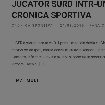
JUCATOR SURD INTR-UN
CRONICA SPORTIVA
CRONICA SPORTIVA
-
21/08/2019
-
FĂRĂ C
1. CFR a pierdut acasa cu 0-1 primul meci din dubla cu S
copios de oaspeti, marile ocazii le-au avut Rondon – bara 
Conform uefa.com, Slavia a avut 61% posesie in meciul de
viitoare. Daca nu […]
MAI MULT