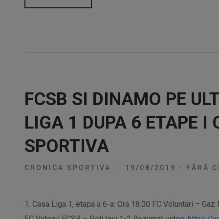
FCSB SI DINAMO PE ULT
LIGA 1 DUPA 6 ETAPE I
SPORTIVA
CRONICA SPORTIVA
-
19/08/2019
-
FĂRĂ C
1. Casa Liga 1, etapa a 6-a: Ora 18.00 FC Voluntari – Ga
FC Viitorul FCSB – Poli Iași 1-2 Rezumat video:
https://