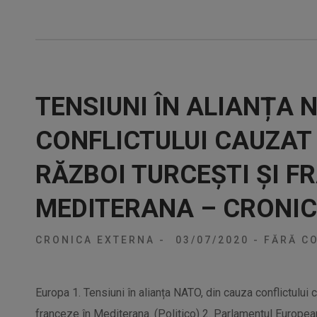
TENSIUNI ÎN ALIANȚA 
CONFLICTULUI CAUZAT 
RĂZBOI TURCEȘTI ȘI F
MEDITERANA – CRONI
CRONICA EXTERNA
-
03/07/2020
-
FĂRĂ CO
Europa 1. Tensiuni în alianța NATO, din cauza conflictului 
franceze în Mediterana. (Politico) 2. Parlamentul Europe