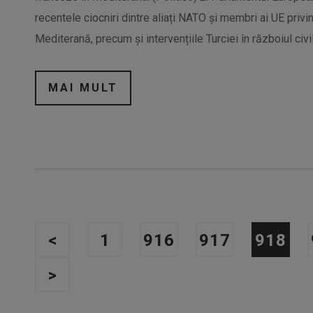
recentele ciocniri dintre aliați NATO și membri ai UE privi
Mediterană, precum și intervențiile Turciei în războiul civil
MAI MULT
<
1
916
917
918
>