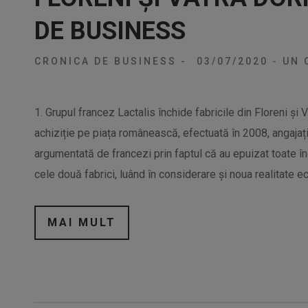
DE BUSINESS
CRONICA DE BUSINESS
-
03/07/2020
-
UN 
1. Grupul francez Lactalis închide fabricile din Floreni și
achiziție pe piața românească, efectuată în 2008, angajaț
argumentată de francezi prin faptul că au epuizat toate înce
cele două fabrici, luând în considerare și noua realitate e
MAI MULT