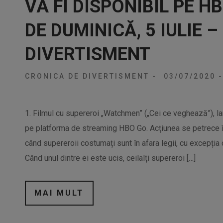
VA FI DISPONIBIL PE 
DE DUMINICĂ, 5 IULIE 
DIVERTISMENT
CRONICA DE DIVERTISMENT
-
03/07/2020
-
1. Filmul cu supereroi „Watchmen” („Cei ce veghează”), lan
pe platforma de streaming HBO Go. Acțiunea se petrece în
când supereroii costumați sunt în afara legii, cu excepția
Când unul dintre ei este ucis, ceilalți supereroi […]
MAI MULT