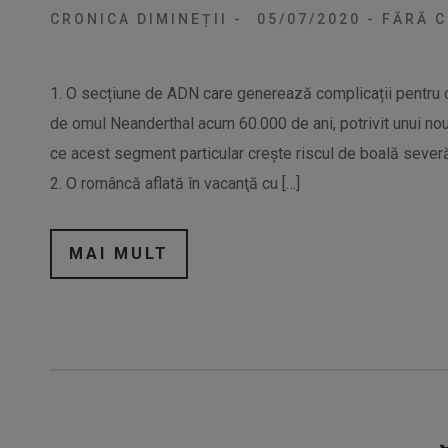
CRONICA DIMINEȚII
-
05/07/2020
-
FĂRĂ C
1. O secțiune de ADN care generează complicații pentru c
de omul Neanderthal acum 60.000 de ani, potrivit unui nou 
ce acest segment particular crește riscul de boală sever
2. O româncă aflată în vacanţă cu […]
MAI MULT