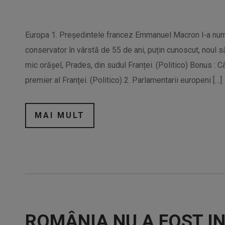
Europa 1. Președintele francez Emmanuel Macron l-a numit
conservator în vârstă de 55 de ani, puțin cunoscut, noul s
mic orășel, Prades, din sudul Franței. (Politico) Bonus : C
premier al Franței. (Politico) 2. Parlamentarii europeni […]
MAI MULT
ROMÂNIA NU A FOST I