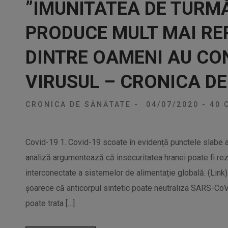
”IMUNITATEA DE TURMĂ
PRODUCE MULT MAI RE
DINTRE OAMENI AU CO
VIRUSUL – CRONICA D
CRONICA DE SĂNĂTATE
-
04/07/2020
-
40 
Covid-19 1. Covid-19 scoate în evidență punctele slabe a
analiză argumentează că insecuritatea hranei poate fi rez
interconectate a sistemelor de alimentație globală. (Link)
șoarece că anticorpul sintetic poate neutraliza SARS-Co
poate trata […]