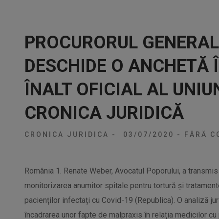
PROCURORUL GENERAL 
DESCHIDE O ANCHETĂ 
ÎNALT OFICIAL AL UNIU
CRONICA JURIDICĂ
CRONICA JURIDICA
-
03/07/2020
-
FĂRĂ C
România 1. Renate Weber, Avocatul Poporului, a transmis 
monitorizarea anumitor spitale pentru tortură și tratamen
pacienților infectați cu Covid-19 (Republica). O analiză j
încadrarea unor fapte de malpraxis în relația medicilor cu p