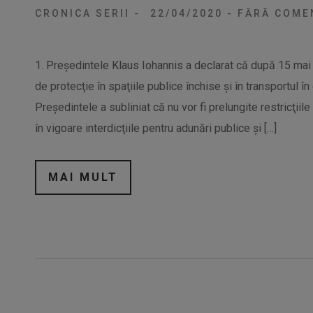
CRONICA SERII
-
22/04/2020
-
FĂRĂ COMEN
1. Preşedintele Klaus Iohannis a declarat că după 15 mai 
de protecţie în spaţiile publice închise şi în transportul î
Preşedintele a subliniat că nu vor fi prelungite restricţiil
în vigoare interdicţiile pentru adunări publice şi […]
MAI MULT