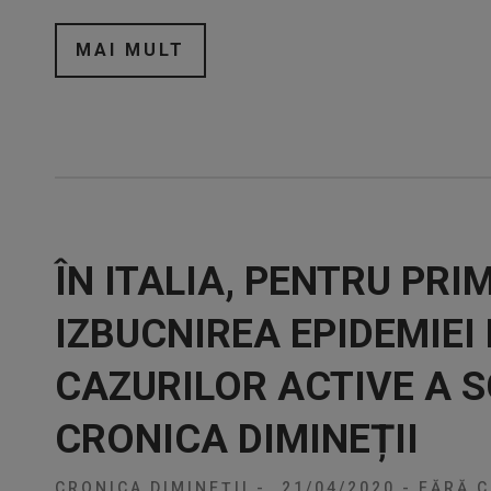
MAI MULT
ÎN ITALIA, PENTRU PRI
IZBUCNIREA EPIDEMIE
CAZURILOR ACTIVE A 
CRONICA DIMINEȚII
CRONICA DIMINEȚII
-
21/04/2020
-
FĂRĂ C