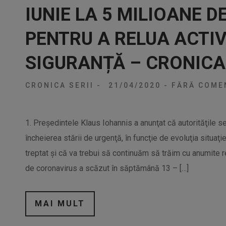
IUNIE LA 5 MILIOANE DE
PENTRU A RELUA ACTIV
SIGURANȚĂ – CRONICA 
CRONICA SERII
-
21/04/2020
-
FĂRĂ COMEN
1. Preşedintele Klaus Iohannis a anunţat că autorităţile 
încheierea stării de urgenţă, în funcţie de evoluţia situaţ
treptat şi că va trebui să continuăm să trăim cu anumite re
de coronavirus a scăzut în săptămână 13 – […]
MAI MULT