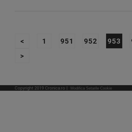
<
1
951
952
953
>
Copyright 2019 Cronica.ro |
Modifica Setarile Cookie