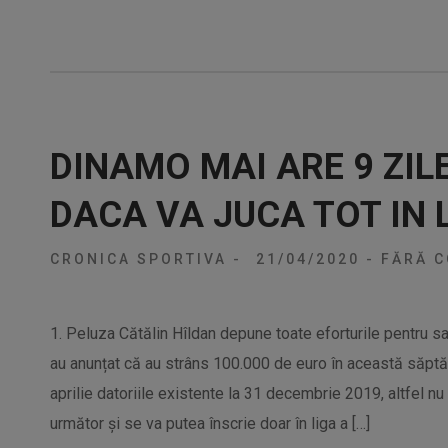
DINAMO MAI ARE 9 ZIL
DACA VA JUCA TOT IN 
CRONICA SPORTIVA
-
21/04/2020
-
FĂRĂ C
1. Peluza Cătălin Hîldan depune toate eforturile pentru sa
au anunțat că au strâns 100.000 de euro în această săpt
aprilie datoriile existente la 31 decembrie 2019, altfel nu
următor și se va putea înscrie doar în liga a […]