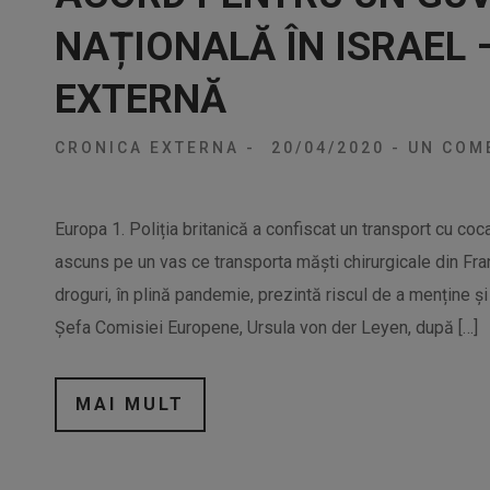
NAȚIONALĂ ÎN ISRAEL 
EXTERNĂ
CRONICA EXTERNA
-
20/04/2020
-
UN COM
Europa 1. Poliția britanică a confiscat un transport cu coca
ascuns pe un vas ce transporta măști chirurgicale din Fran
droguri, în plină pandemie, prezintă riscul de a menține și 
Șefa Comisiei Europene, Ursula von der Leyen, după […]
MAI MULT