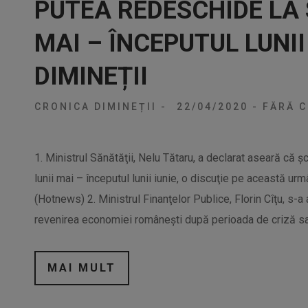
PUTEA REDESCHIDE LA 
MAI – ÎNCEPUTUL LUNII
DIMINEȚII
CRONICA DIMINEȚII
-
22/04/2020
-
FĂRĂ C
1. Ministrul Sănătăţii, Nelu Tătaru, a declarat aseară că ş
lunii mai – începutul lunii iunie, o discuţie pe această urm
(Hotnews) 2. Ministrul Finanţelor Publice, Florin Cîţu, s-a
revenirea economiei româneşti după perioada de criză san
MAI MULT