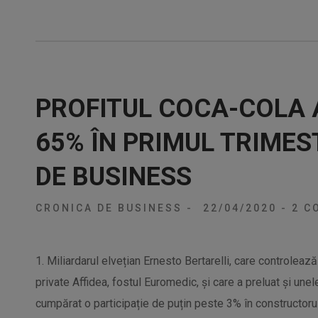
PROFITUL COCA-COLA 
65% ÎN PRIMUL TRIMES
DE BUSINESS
CRONICA DE BUSINESS
-
22/04/2020
-
2 CO
1. Miliardarul elvețian Ernesto Bertarelli, care controlea
private Affidea, fostul Euromedic, și care a preluat și une
cumpărat o participație de puțin peste 3% în constructoru