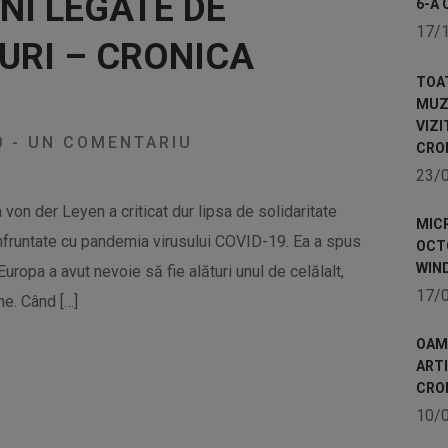
NI LEGATE DE
6-A 
17/
URI – CRONICA
TOA
MUZE
VIZI
0
-
UN COMENTARIU
CRO
23/
on der Leyen a criticat dur lipsa de solidaritate
MICR
nfruntate cu pandemia virusului COVID-19. Ea a spus
OCTO
WIN
ropa a avut nevoie să fie alături unul de celălalt,
17/
ne. Când […]
OAME
ART
CRO
10/