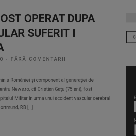
FOST OPERAT DUPA
LAR SUFERIT I
A
20
-
FĂRĂ COMENTARII
inin a României şi component al generaţiei de
entru News.ro, că Cristian Gaţu (75 ani), fost
E
italul Militar în urma unui accident vascular cerebral
Dortmund, RB […]