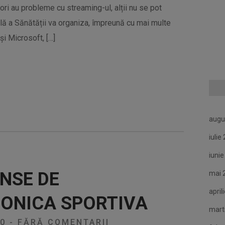
tori au probleme cu streaming-ul, alții nu se pot
ală a Sănătății va organiza, împreună cu mai multe
i Microsoft, […]
augu
iulie
iuni
INSE DE
mai 
april
RONICA SPORTIVA
mart
20
-
FĂRĂ COMENTARII