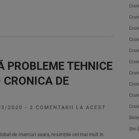
Cron
Cron
Cron
Croni
Cron
Croni
Ă PROBLEME TEHNICE
Croni
– CRONICA DE
Cron
Cron
Croni
03/2020
-
2 COMENTARII LA ACEST
Sint
(
Știri
lobal de miercuri seara, resimțite cel mai mult în