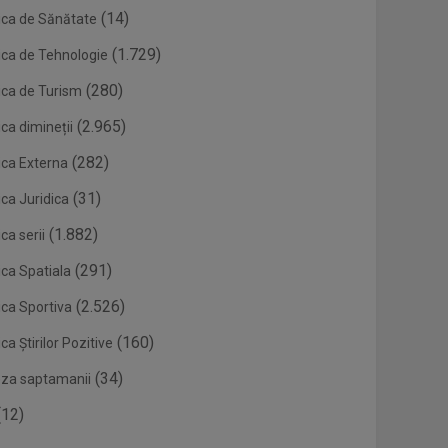
(14)
ica de Sănătate
(1.729)
ica de Tehnologie
(280)
ica de Turism
(2.965)
ca dimineții
(282)
ica Externa
(31)
ca Juridica
(1.882)
ca serii
(291)
ica Spatiala
(2.526)
ica Sportiva
(160)
ca Știrilor Pozitive
(34)
eza saptamanii
12)