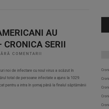
 AMERICANI AU
– CRONICA SERII
ĂRĂ COMENTARII
Cron
ri noi de infectare cu noul virus a scăzut în
rul total de persoane infectate a ajuns la 1029.
Cron
at pentru a intra în șomaj până la finalul săptămânii
Cron
Cron
Cron