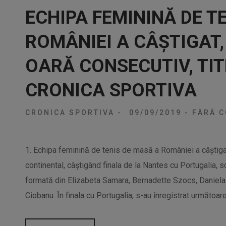
ECHIPA FEMININĂ DE T
ROMÂNIEI A CÂŞTIGAT
OARĂ CONSECUTIV, TI
CRONICA SPORTIVA
CRONICA SPORTIVA
-
09/09/2019
-
FĂRĂ C
1. Echipa feminină de tenis de masă a României a câştigat 
continental, câştigând finala de la Nantes cu Portugalia, 
formată din Elizabeta Samara, Bernadette Szocs, Daniela
Ciobanu. În finala cu Portugalia, s-au înregistrat următoare