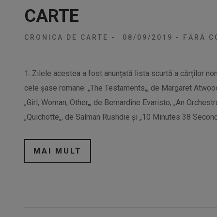
CARTE
CRONICA DE CARTE
-
08/09/2019
-
FĂRĂ C
1. Zilele acestea a fost anunțată lista scurtă a cărților n
cele șase romane: „The Testaments„, de Margaret Atwood
„Girl, Woman, Other„, de Bernardine Evaristo, „An Orchest
„Quichotte„, de Salman Rushdie și „10 Minutes 38 Second
MAI MULT