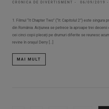
CRONICA DE DIVERTISMENT
-
06/09/2019
-
1. Filmul “It Chapter Two” (“It: Capitolul 2”) este singur
din România. Acțiunea se petrece la aproape trei decenii de
cei cinci copii plecați pe drumuri diferite se reunesc acu
revine în orașul Derry […]
MAI MULT