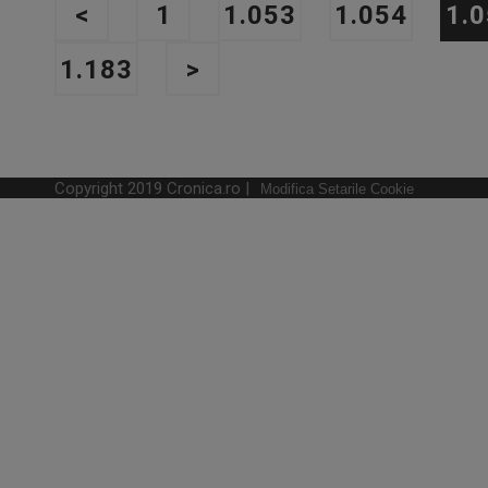
<
1
1.053
1.054
1.
1.183
>
Copyright 2019 Cronica.ro |
Modifica Setarile Cookie