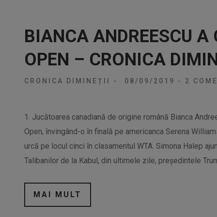
BIANCA ANDREESCU A 
OPEN – CRONICA DIMIN
CRONICA DIMINEȚII
-
08/09/2019
-
2 COME
1. Jucătoarea canadiană de origine română Bianca Andree
Open, învingând-o în finală pe americanca Serena Willia
urcă pe locul cinci în clasamentul WTA. Simona Halep ajun
Talibanilor de la Kabul, din ultimele zile, președintele Tru
MAI MULT