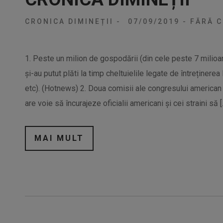
CRONICA DIMINEȚII
-
07/09/2019
-
FĂRĂ C
1. Peste un milion de gospodării (din cele peste 7 milioa
și-au putut plăti la timp cheltuielile legate de întreținerea
etc). (Hotnews) 2. Doua comisii ale congresului america
are voie să încurajeze oficialii americani și cei straini să [
MAI MULT