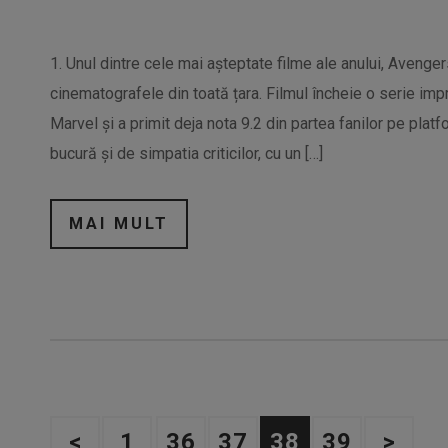
1. Unul dintre cele mai așteptate filme ale anului, Avenge
cinematografele din toată țara. Filmul încheie o serie im
Marvel și a primit deja nota 9.2 din partea fanilor pe plat
bucură și de simpatia criticilor, cu un […]
MAI MULT
<
1
36
37
38
39
>